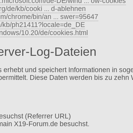
s.microsoft.com/de-DE/wind ... ow-cookies
org/de/kb/cooki ... d-ablehnen
com/chrome/bin/an ... swer=95647
om/kb/ph21411?locale=de_DE
indows/10.20/de/cookies.html
Server-Log-Dateien
erhebt und speichert Informationen in sog
bermittelt. Diese Daten werden bis zu zehn
esuchst (Referrer URL)
omain X19-Forum.de besuchst.