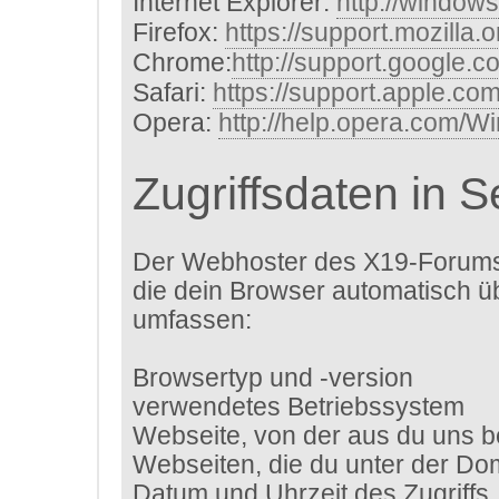
Internet Explorer:
http://window
Firefox:
https://support.mozilla.
Chrome:
http://support.google.
Safari:
https://support.apple.c
Opera:
http://help.opera.com/W
Zugriffsdaten in 
Der Webhoster des X19-Forums 
die dein Browser automatisch ü
umfassen:
Browsertyp und -version
verwendetes Betriebssystem
Webseite, von der aus du uns b
Webseiten, die du unter der D
Datum und Uhrzeit des Zugriffs