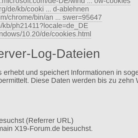
s.microsoft.com/de-DE/wind ... ow-cookies
org/de/kb/cooki ... d-ablehnen
com/chrome/bin/an ... swer=95647
om/kb/ph21411?locale=de_DE
indows/10.20/de/cookies.html
Server-Log-Dateien
erhebt und speichert Informationen in sog
bermittelt. Diese Daten werden bis zu zehn
esuchst (Referrer URL)
omain X19-Forum.de besuchst.