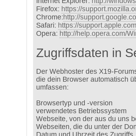
Internet Explorer:
http://window
Firefox:
https://support.mozilla.
Chrome:
http://support.google.
Safari:
https://support.apple.c
Opera:
http://help.opera.com/W
Zugriffsdaten in 
Der Webhoster des X19-Forums 
die dein Browser automatisch ü
umfassen:
Browsertyp und -version
verwendetes Betriebssystem
Webseite, von der aus du uns b
Webseiten, die du unter der D
Datum und Uhrzeit des Zugriffs