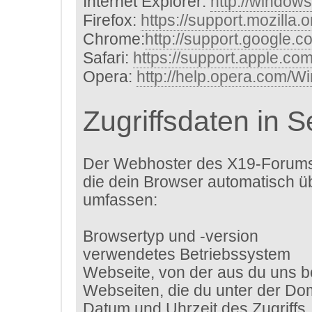
Internet Explorer:
http://window
Firefox:
https://support.mozilla.
Chrome:
http://support.google.
Safari:
https://support.apple.c
Opera:
http://help.opera.com/W
Zugriffsdaten in 
Der Webhoster des X19-Forums 
die dein Browser automatisch ü
umfassen:
Browsertyp und -version
verwendetes Betriebssystem
Webseite, von der aus du uns b
Webseiten, die du unter der D
Datum und Uhrzeit des Zugriffs