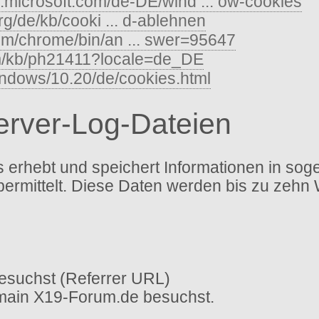
s.microsoft.com/de-DE/wind ... ow-cookies
org/de/kb/cooki ... d-ablehnen
com/chrome/bin/an ... swer=95647
om/kb/ph21411?locale=de_DE
indows/10.20/de/cookies.html
Server-Log-Dateien
erhebt und speichert Informationen in sog
bermittelt. Diese Daten werden bis zu zehn
esuchst (Referrer URL)
omain X19-Forum.de besuchst.