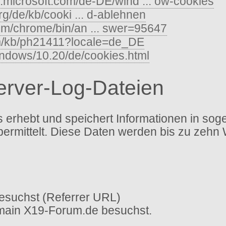
s.microsoft.com/de-DE/wind ... ow-cookies
org/de/kb/cooki ... d-ablehnen
com/chrome/bin/an ... swer=95647
om/kb/ph21411?locale=de_DE
indows/10.20/de/cookies.html
Server-Log-Dateien
erhebt und speichert Informationen in sog
bermittelt. Diese Daten werden bis zu zehn
esuchst (Referrer URL)
omain X19-Forum.de besuchst.