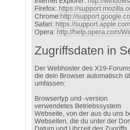
Internet Explorer:
http://window
Firefox:
https://support.mozilla.
Chrome:
http://support.google.
Safari:
https://support.apple.c
Opera:
http://help.opera.com/W
Zugriffsdaten in 
Der Webhoster des X19-Forums 
die dein Browser automatisch ü
umfassen:
Browsertyp und -version
verwendetes Betriebssystem
Webseite, von der aus du uns b
Webseiten, die du unter der D
Datum und Uhrzeit des Zugriffs