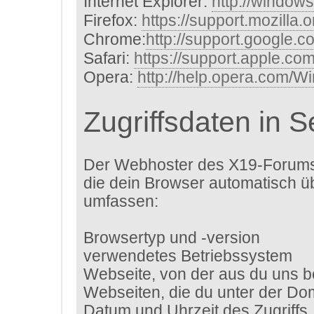
Internet Explorer:
http://window
Firefox:
https://support.mozilla.
Chrome:
http://support.google.
Safari:
https://support.apple.c
Opera:
http://help.opera.com/W
Zugriffsdaten in 
Der Webhoster des X19-Forums 
die dein Browser automatisch ü
umfassen:
Browsertyp und -version
verwendetes Betriebssystem
Webseite, von der aus du uns b
Webseiten, die du unter der D
Datum und Uhrzeit des Zugriffs