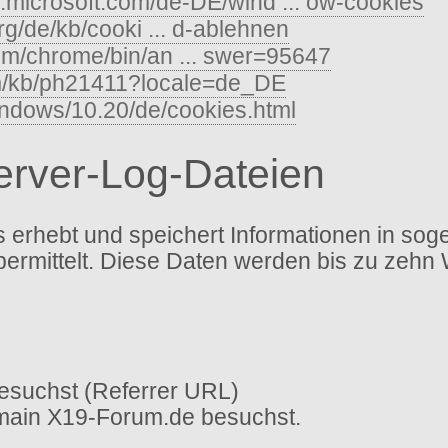
s.microsoft.com/de-DE/wind ... ow-cookies
org/de/kb/cooki ... d-ablehnen
com/chrome/bin/an ... swer=95647
om/kb/ph21411?locale=de_DE
indows/10.20/de/cookies.html
Server-Log-Dateien
erhebt und speichert Informationen in sog
bermittelt. Diese Daten werden bis zu zehn
esuchst (Referrer URL)
omain X19-Forum.de besuchst.