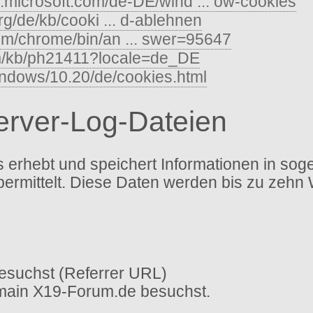
s.microsoft.com/de-DE/wind ... ow-cookies
org/de/kb/cooki ... d-ablehnen
com/chrome/bin/an ... swer=95647
om/kb/ph21411?locale=de_DE
indows/10.20/de/cookies.html
Server-Log-Dateien
erhebt und speichert Informationen in sog
bermittelt. Diese Daten werden bis zu zehn
esuchst (Referrer URL)
omain X19-Forum.de besuchst.