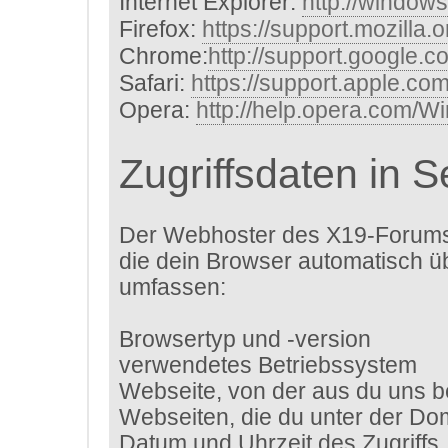
Internet Explorer:
http://window
Firefox:
https://support.mozilla.
Chrome:
http://support.google.
Safari:
https://support.apple.c
Opera:
http://help.opera.com/W
Zugriffsdaten in 
Der Webhoster des X19-Forums 
die dein Browser automatisch ü
umfassen:
Browsertyp und -version
verwendetes Betriebssystem
Webseite, von der aus du uns b
Webseiten, die du unter der D
Datum und Uhrzeit des Zugriffs