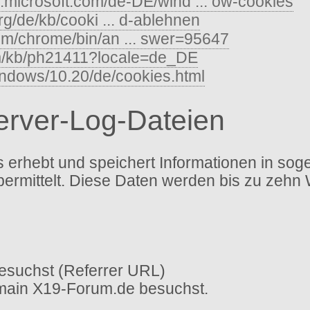
s.microsoft.com/de-DE/wind ... ow-cookies
org/de/kb/cooki ... d-ablehnen
com/chrome/bin/an ... swer=95647
om/kb/ph21411?locale=de_DE
indows/10.20/de/cookies.html
Server-Log-Dateien
erhebt und speichert Informationen in sog
bermittelt. Diese Daten werden bis zu zehn
esuchst (Referrer URL)
omain X19-Forum.de besuchst.