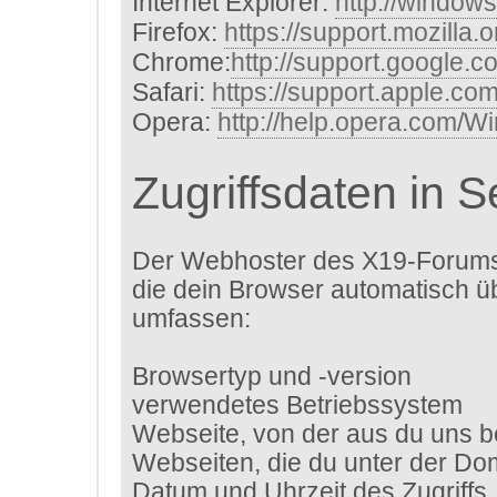
Internet Explorer:
http://window
Firefox:
https://support.mozilla.
Chrome:
http://support.google.
Safari:
https://support.apple.c
Opera:
http://help.opera.com/W
Zugriffsdaten in 
Der Webhoster des X19-Forums 
die dein Browser automatisch ü
umfassen:
Browsertyp und -version
verwendetes Betriebssystem
Webseite, von der aus du uns b
Webseiten, die du unter der D
Datum und Uhrzeit des Zugriffs