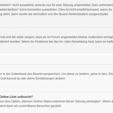
iben“ nicht auswählst, wirst du nur für eine Sitzung angemeldet. Dies verhinder
det bleiben“ beim Anmelden auswählen. Dies ist nicht empfehlenswert, wenn du d
ng steht, dann wurde sie vermutlich von der Board-Administration ausgeschaltet.
llt hat und die dafür sorgen, dass du im Forum angemeldet bleibst. Außerdem ermög
aktiviert wurden. Wenn du Probleme bei der An- oder Abmeldung hast, kann es helf
gen in der Datenbank des Boards gespeichert. Um diese zu ändern, gehe in den „Per
Dort kannst du alle deine Einstellungen ändern.
Online-Liste auftaucht?
ngen eine Option „Meinen Online-Status während dieser Sitzung verbergen“. Wenn du
irst dann als unsichtbarer Besucher gezählt.