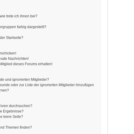
ie trete ich ihnen bei?
gruppen farbig dargestellt?
er Startseite?
rschicken!
vate Nachrichten!
itglied dieses Forums erhalten!
de und ignorierten Mitglieder?
reunde oder zur Liste der ignorierten Mitglieder hinzufügen
ernen?
 Foren durchsuchen?
ne Ergebnisse?
e leere Seite?
?
 und Themen finden?