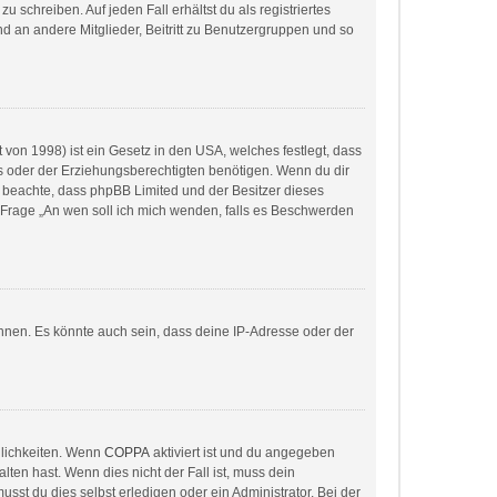
 schreiben. Auf jeden Fall erhältst du als registriertes
and an andere Mitglieder, Beitritt zu Benutzergruppen und so
von 1998) ist ein Gesetz in den USA, welches festlegt, dass
s oder der Erziehungsberechtigten benötigen. Wenn du dir
itte beachte, dass phpBB Limited und der Besitzer dieses
r Frage „An wen soll ich mich wenden, falls es Beschwerden
nnen. Es könnte auch sein, dass deine IP-Adresse oder der
glichkeiten. Wenn
COPPA
aktiviert ist und du angegeben
lten hast. Wenn dies nicht der Fall ist, muss dein
sst du dies selbst erledigen oder ein Administrator. Bei der