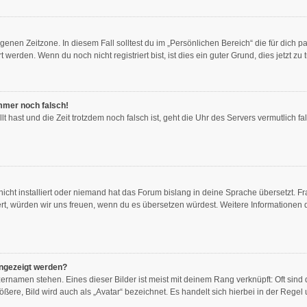
genen Zeitzone. In diesem Fall solltest du im „Persönlichen Bereich“ die für dich pa
erden. Wenn du noch nicht registriert bist, ist dies ein guter Grund, dies jetzt zu 
immer noch falsch!
llt hast und die Zeit trotzdem noch falsch ist, geht die Uhr des Servers vermutlich f
icht installiert oder niemand hat das Forum bislang in deine Sprache übersetzt. Fr
stiert, würden wir uns freuen, wenn du es übersetzen würdest. Weitere Information
angezeigt werden?
ernamen stehen. Eines dieser Bilder ist meist mit deinem Rang verknüpft: Oft sind 
ere, Bild wird auch als „Avatar“ bezeichnet. Es handelt sich hierbei in der Regel