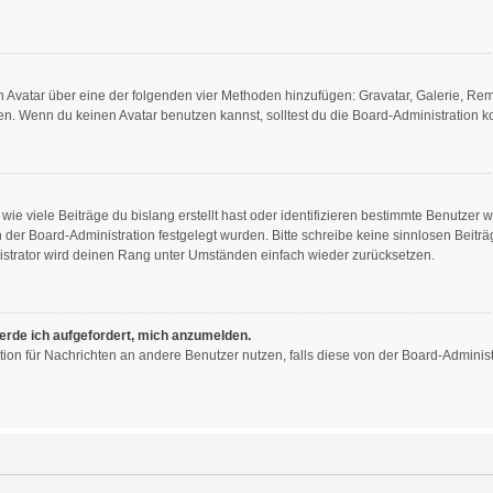
nen Avatar über eine der folgenden vier Methoden hinzufügen: Gravatar, Galerie, R
. Wenn du keinen Avatar benutzen kannst, solltest du die Board-Administration ko
ie viele Beiträge du bislang erstellt hast oder identifizieren bestimmte Benutzer
on der Board-Administration festgelegt wurden. Bitte schreibe keine sinnlosen Bei
istrator wird deinen Rang unter Umständen einfach wieder zurücksetzen.
werde ich aufgefordert, mich anzumelden.
nktion für Nachrichten an andere Benutzer nutzen, falls diese von der Board-Admini