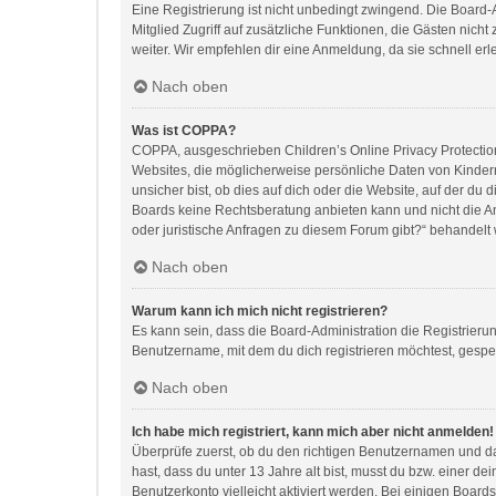
Eine Registrierung ist nicht unbedingt zwingend. Die Board-Ad
Mitglied Zugriff auf zusätzliche Funktionen, die Gästen nich
weiter. Wir empfehlen dir eine Anmeldung, da sie schnell erledi
Nach oben
Was ist COPPA?
COPPA, ausgeschrieben Children’s Online Privacy Protection 
Websites, die möglicherweise persönliche Daten von Kinder
unsicher bist, ob dies auf dich oder die Website, auf der du d
Boards keine Rechtsberatung anbieten kann und nicht die Anl
oder juristische Anfragen zu diesem Forum gibt?“ behandelt
Nach oben
Warum kann ich mich nicht registrieren?
Es kann sein, dass die Board-Administration die Registrier
Benutzername, mit dem du dich registrieren möchtest, gesper
Nach oben
Ich habe mich registriert, kann mich aber nicht anmelden!
Überprüfe zuerst, ob du den richtigen Benutzernamen und d
hast, dass du unter 13 Jahre alt bist, musst du bzw. einer d
Benutzerkonto vielleicht aktiviert werden. Bei einigen Board