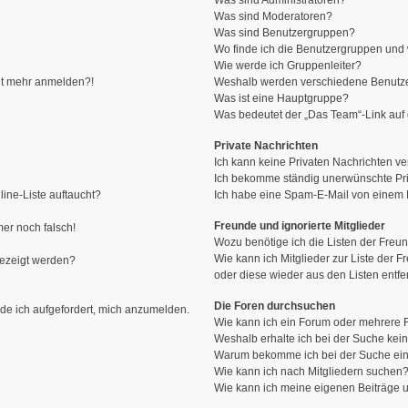
Was sind Administratoren?
Was sind Moderatoren?
Was sind Benutzergruppen?
Wo finde ich die Benutzergruppen und w
Wie werde ich Gruppenleiter?
icht mehr anmelden?!
Weshalb werden verschiedene Benutzer
Was ist eine Hauptgruppe?
Was bedeutet der „Das Team“-Link auf d
Private Nachrichten
Ich kann keine Privaten Nachrichten ve
Ich bekomme ständig unerwünschte Pri
ine-Liste auftaucht?
Ich habe eine Spam-E-Mail von einem M
Freunde und ignorierte Mitglieder
mer noch falsch!
Wozu benötige ich die Listen der Freun
Wie kann ich Mitglieder zur Liste der F
gezeigt werden?
oder diese wieder aus den Listen entf
Die Foren durchsuchen
rde ich aufgefordert, mich anzumelden.
Wie kann ich ein Forum oder mehrere
Weshalb erhalte ich bei der Suche kei
Warum bekomme ich bei der Suche ein
Wie kann ich nach Mitgliedern suchen
Wie kann ich meine eigenen Beiträge