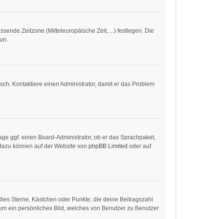
ssende Zeitzone (Mitteleuropäische Zeit, ...) festlegen. Die
tun.
alsch. Kontaktiere einen Administrator, damit er das Problem
age ggf. einen Board-Administrator, ob er das Sprachpaket,
en dazu können auf der Website von
phpBB Limited
oder auf
dies Sterne, Kästchen oder Punkte, die deine Beitragszahl
 um ein persönliches Bild, welches von Benutzer zu Benutzer