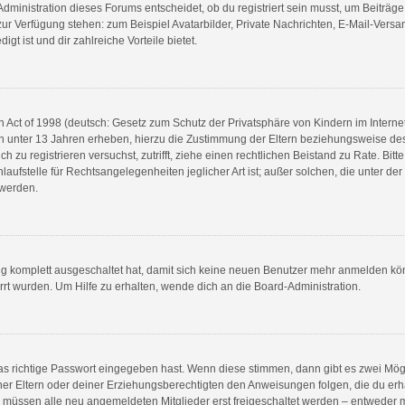
ministration dieses Forums entscheidet, ob du registriert sein musst, um Beiträge zu
t zur Verfügung stehen: zum Beispiel Avatarbilder, Private Nachrichten, E-Mail-Vers
gt ist und dir zahlreiche Vorteile bietet.
Act of 1998 (deutsch: Gesetz zum Schutz der Privatsphäre von Kindern im Internet 
n unter 13 Jahren erheben, hierzu die Zustimmung der Eltern beziehungsweise de
ich zu registrieren versuchst, zutrifft, ziehe einen rechtlichen Beistand zu Rate. B
aufstelle für Rechtsangelegenheiten jeglicher Art ist; außer solchen, die unter de
 werden.
ung komplett ausgeschaltet hat, damit sich keine neuen Benutzer mehr anmelden kö
rt wurden. Um Hilfe zu erhalten, wende dich an die Board-Administration.
as richtige Passwort eingegeben hast. Wenn diese stimmen, dann gibt es zwei Mö
einer Eltern oder deiner Erziehungsberechtigten den Anweisungen folgen, die du erha
s müssen alle neu angemeldeten Mitglieder erst freigeschaltet werden – entweder mu