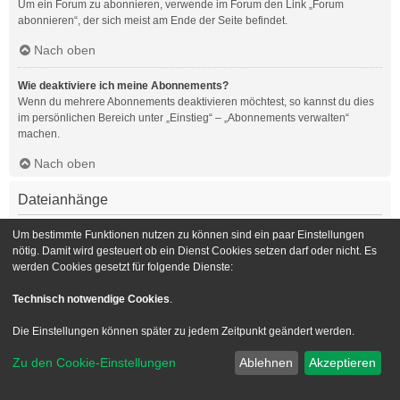
Um ein Forum zu abonnieren, verwende im Forum den Link „Forum
abonnieren“, der sich meist am Ende der Seite befindet.
Nach oben
Wie deaktiviere ich meine Abonnements?
Wenn du mehrere Abonnements deaktivieren möchtest, so kannst du dies
im persönlichen Bereich unter „Einstieg“ – „Abonnements verwalten“
machen.
Nach oben
Dateianhänge
Welche Dateianhänge sind in diesem Forum zulässig?
Um bestimmte Funktionen nutzen zu können sind ein paar Einstellungen
Die Board-Administration kann bestimmte Dateitypen zulassen oder
nötig. Damit wird gesteuert ob ein Dienst Cookies setzen darf oder nicht. Es
verbieten. Falls du dir nicht sicher bist, welche Dateitypen du anhängen
werden Cookies gesetzt für folgende Dienste:
kannst und du Unterstützung benötigst, wende dich bitte an die Board-
Administration.
Technisch notwendige Cookies
.
Nach oben
Die Einstellungen können später zu jedem Zeitpunkt geändert werden.
Kann ich eine Übersicht all meiner Dateianhänge erhalten?
Zu den Cookie-Einstellungen
Ablehnen
Akzeptieren
Um eine Liste all deiner Dateianhänge zu erhalten, gehe in den
persönlichen Bereich. Dort findest du unter „Einstieg“ einen Punkt