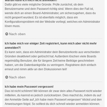
Warum kann ich mich nicht anmelden?
Dafür gibt es viele mögliche Gründe. Prüfe zunächst, ob dein
Benutzername und dein Passwort richtig sind. Wenn dies der Fall ist,
wende dich an einen Board-Administrator, um sicherzugehen, dass du
nicht gesperrt wurdest. Es ist ebenfalls möglich, dass ein
Konfigurationsproblem mit der Website vorliegt, welches ein Administrator
lösen muss.
Nach oben
Ich habe mich vor einiger Zeit registriert, kann mich aber nicht mehr
anmelden?!
Es kann sein, dass ein Administrator dein Benutzerkonto aus verschieden
Gründen deaktiviert oder gelöscht hat. Außerdem löschen viele Boards
regelmäßig Benutzer, die für längere Zeit keine Beiträge geschrieben
haben, um die Datenbankgröße zu verringern. Registriere dich einfach
erneut und nimm aktiv an den Diskussionen teil!
Nach oben
Ich habe mein Passwort vergessen!
Das ist nicht schlimm! Wir können dir zwar dein altes Passwort nicht wieder
mitteilen, du kannst es jedoch zurücksetzen. Dies machst du, indem du auf
der Anmelde-Seite auf „Ich habe mein Passwort vergessen“ klickst und den
Anweisungen folgst. So solltest du dich schnell wieder anmelden können.