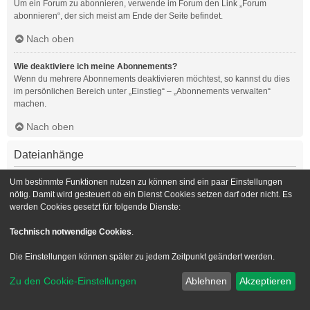
Um ein Forum zu abonnieren, verwende im Forum den Link „Forum
abonnieren“, der sich meist am Ende der Seite befindet.
Nach oben
Wie deaktiviere ich meine Abonnements?
Wenn du mehrere Abonnements deaktivieren möchtest, so kannst du dies
im persönlichen Bereich unter „Einstieg“ – „Abonnements verwalten“
machen.
Nach oben
Dateianhänge
Welche Dateianhänge sind in diesem Forum zulässig?
Um bestimmte Funktionen nutzen zu können sind ein paar Einstellungen
Die Board-Administration kann bestimmte Dateitypen zulassen oder
nötig. Damit wird gesteuert ob ein Dienst Cookies setzen darf oder nicht. Es
verbieten. Falls du dir nicht sicher bist, welche Dateitypen du anhängen
werden Cookies gesetzt für folgende Dienste:
kannst und du Unterstützung benötigst, wende dich bitte an die Board-
Administration.
Technisch notwendige Cookies
.
Nach oben
Die Einstellungen können später zu jedem Zeitpunkt geändert werden.
Kann ich eine Übersicht all meiner Dateianhänge erhalten?
Zu den Cookie-Einstellungen
Ablehnen
Akzeptieren
Um eine Liste all deiner Dateianhänge zu erhalten, gehe in den
persönlichen Bereich. Dort findest du unter „Einstieg“ einen Punkt