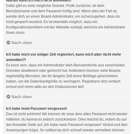
Warum kann ich mich nicht anmelden?
Dafür gibt es viele mögliche Gründe. Prüfe zunächst, ob dein
Benutzername und dein Passwort richtig sind. Wenn dies der Fall ist,
wende dich an einen Board-Administrator, um sicherzugehen, dass du
nicht gesperrt wurdest. Es ist ebenfalls möglich, dass ein
Konfigurationsproblem mit der Website vorliegt, welches ein Administrator
lösen muss.
Nach oben
Ich habe mich vor einiger Zeit registriert, kann mich aber nicht mehr
anmelden?!
Es kann sein, dass ein Administrator dein Benutzerkonto aus verschieden
Gründen deaktiviert oder gelöscht hat. Außerdem löschen viele Boards
regelmäßig Benutzer, die für längere Zeit keine Beiträge geschrieben
haben, um die Datenbankgröße zu verringern. Registriere dich einfach
erneut und nimm aktiv an den Diskussionen teil!
Nach oben
Ich habe mein Passwort vergessen!
Das ist nicht schlimm! Wir können dir zwar dein altes Passwort nicht wieder
mitteilen, du kannst es jedoch zurücksetzen. Dies machst du, indem du auf
der Anmelde-Seite auf „Ich habe mein Passwort vergessen“ klickst und den
Anweisungen folgst. So solltest du dich schnell wieder anmelden können.