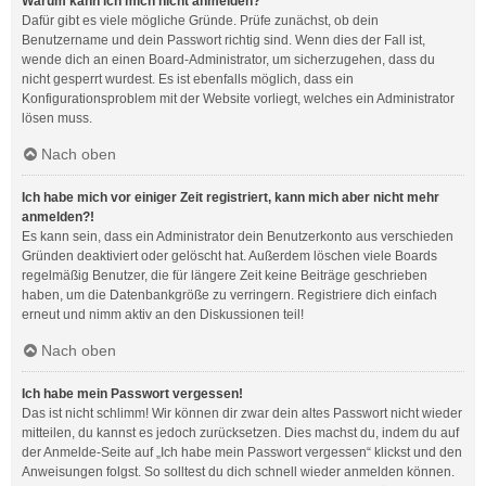
Warum kann ich mich nicht anmelden?
Dafür gibt es viele mögliche Gründe. Prüfe zunächst, ob dein
Benutzername und dein Passwort richtig sind. Wenn dies der Fall ist,
wende dich an einen Board-Administrator, um sicherzugehen, dass du
nicht gesperrt wurdest. Es ist ebenfalls möglich, dass ein
Konfigurationsproblem mit der Website vorliegt, welches ein Administrator
lösen muss.
Nach oben
Ich habe mich vor einiger Zeit registriert, kann mich aber nicht mehr
anmelden?!
Es kann sein, dass ein Administrator dein Benutzerkonto aus verschieden
Gründen deaktiviert oder gelöscht hat. Außerdem löschen viele Boards
regelmäßig Benutzer, die für längere Zeit keine Beiträge geschrieben
haben, um die Datenbankgröße zu verringern. Registriere dich einfach
erneut und nimm aktiv an den Diskussionen teil!
Nach oben
Ich habe mein Passwort vergessen!
Das ist nicht schlimm! Wir können dir zwar dein altes Passwort nicht wieder
mitteilen, du kannst es jedoch zurücksetzen. Dies machst du, indem du auf
der Anmelde-Seite auf „Ich habe mein Passwort vergessen“ klickst und den
Anweisungen folgst. So solltest du dich schnell wieder anmelden können.