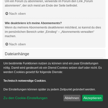
Um ein Forum zu abonnieren, verwende im Forum den Link „Forum
abonnieren“, der sich meist am Ende der Seite befindet.
Nach oben
Wie deaktiviere ich meine Abonnements?
Wenn du mehrere Abonnements deaktivieren möchtest, so kannst du dies
im persönlichen Bereich unter „Einstieg“ – „Abonnements verwalten“
machen.
Nach oben
Dateianhänge
Welche Dateianhänge sind in diesem Forum zulässig?
Um bestimmte Funktionen nutzen zu können sind ein paar Einstellungen
Die Board-Administration kann bestimmte Dateitypen zulassen oder
nötig. Damit wird gesteuert ob ein Dienst Cookies setzen darf oder nicht. Es
verbieten. Falls du dir nicht sicher bist, welche Dateitypen du anhängen
werden Cookies gesetzt für folgende Dienste:
kannst und du Unterstützung benötigst, wende dich bitte an die Board-
Administration.
Technisch notwendige Cookies
.
Nach oben
Die Einstellungen können später zu jedem Zeitpunkt geändert werden.
Kann ich eine Übersicht all meiner Dateianhänge erhalten?
Zu den Cookie-Einstellungen
Ablehnen
Akzeptieren
Um eine Liste all deiner Dateianhänge zu erhalten, gehe in den
persönlichen Bereich. Dort findest du unter „Einstieg“ einen Punkt