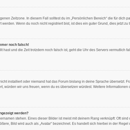
genen Zeitzone. In diesem Fall solltest du im „Persönlichen Bereich“ die für dich pa
erden. Wenn du noch nicht registriert bist, ist dies ein guter Grund, dies jetzt zu 
immer noch falsch!
llt hast und die Zeit trotzdem noch falsch ist, geht die Uhr des Servers vermutlich f
icht installiert oder niemand hat das Forum bislang in deine Sprache übersetzt. Fr
stiert, würden wir uns freuen, wenn du es übersetzen würdest. Weitere Information
angezeigt werden?
ernamen stehen. Eines dieser Bilder ist meist mit deinem Rang verknüpft: Oft sind 
ere, Bild wird auch als „Avatar“ bezeichnet. Es handelt sich hierbei in der Regel