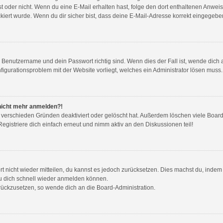
g ist oder nicht. Wenn du eine E-Mail erhalten hast, folge den dort enthaltenen Anw
iert wurde. Wenn du dir sicher bist, dass deine E-Mail-Adresse korrekt eingegeben
n Benutzername und dein Passwort richtig sind. Wenn dies der Fall ist, wende dic
nfigurationsproblem mit der Website vorliegt, welches ein Administrator lösen muss.
r nicht mehr anmelden?!
 verschieden Gründen deaktiviert oder gelöscht hat. Außerdem löschen viele Boards
gistriere dich einfach erneut und nimm aktiv an den Diskussionen teil!
ort nicht wieder mitteilen, du kannst es jedoch zurücksetzen. Dies machst du, inde
du dich schnell wieder anmelden können.
urückzusetzen, so wende dich an die Board-Administration.