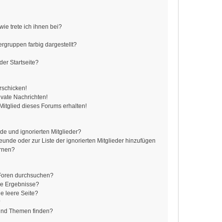
ie trete ich ihnen bei?
gruppen farbig dargestellt?
er Startseite?
rschicken!
vate Nachrichten!
itglied dieses Forums erhalten!
de und ignorierten Mitglieder?
reunde oder zur Liste der ignorierten Mitglieder hinzufügen
ernen?
 Foren durchsuchen?
ne Ergebnisse?
e leere Seite?
?
 und Themen finden?