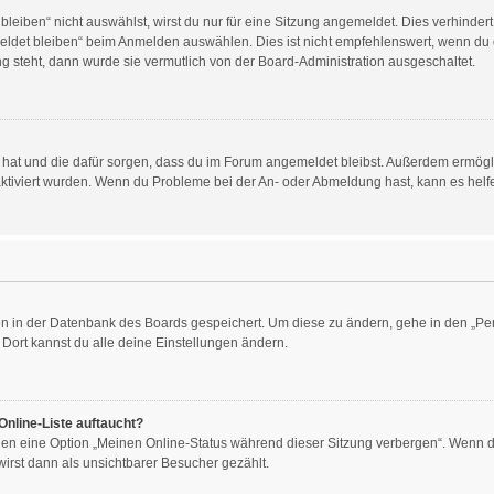
iben“ nicht auswählst, wirst du nur für eine Sitzung angemeldet. Dies verhinder
det bleiben“ beim Anmelden auswählen. Dies ist nicht empfehlenswert, wenn du d
ng steht, dann wurde sie vermutlich von der Board-Administration ausgeschaltet.
llt hat und die dafür sorgen, dass du im Forum angemeldet bleibst. Außerdem ermög
aktiviert wurden. Wenn du Probleme bei der An- oder Abmeldung hast, kann es helf
gen in der Datenbank des Boards gespeichert. Um diese zu ändern, gehe in den „Per
Dort kannst du alle deine Einstellungen ändern.
Online-Liste auftaucht?
ngen eine Option „Meinen Online-Status während dieser Sitzung verbergen“. Wenn du
irst dann als unsichtbarer Besucher gezählt.