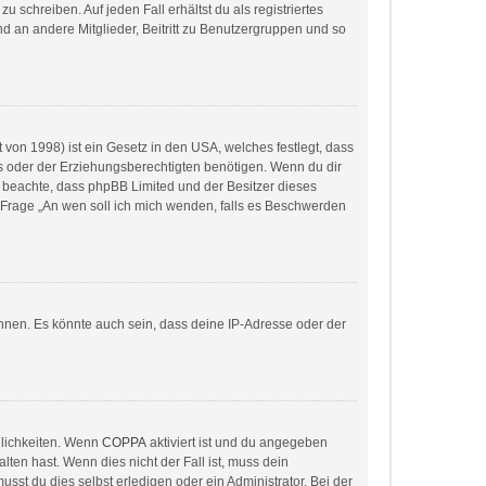
 schreiben. Auf jeden Fall erhältst du als registriertes
and an andere Mitglieder, Beitritt zu Benutzergruppen und so
von 1998) ist ein Gesetz in den USA, welches festlegt, dass
s oder der Erziehungsberechtigten benötigen. Wenn du dir
itte beachte, dass phpBB Limited und der Besitzer dieses
r Frage „An wen soll ich mich wenden, falls es Beschwerden
nnen. Es könnte auch sein, dass deine IP-Adresse oder der
glichkeiten. Wenn
COPPA
aktiviert ist und du angegeben
lten hast. Wenn dies nicht der Fall ist, muss dein
sst du dies selbst erledigen oder ein Administrator. Bei der