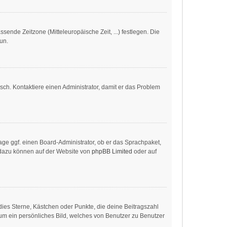
ssende Zeitzone (Mitteleuropäische Zeit, ...) festlegen. Die
tun.
alsch. Kontaktiere einen Administrator, damit er das Problem
age ggf. einen Board-Administrator, ob er das Sprachpaket,
en dazu können auf der Website von
phpBB Limited
oder auf
dies Sterne, Kästchen oder Punkte, die deine Beitragszahl
 um ein persönliches Bild, welches von Benutzer zu Benutzer