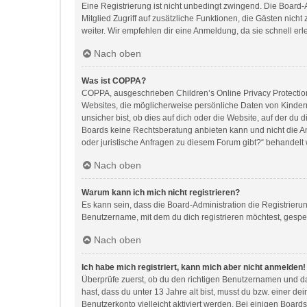
Eine Registrierung ist nicht unbedingt zwingend. Die Board-Ad
Mitglied Zugriff auf zusätzliche Funktionen, die Gästen nich
weiter. Wir empfehlen dir eine Anmeldung, da sie schnell erledi
Nach oben
Was ist COPPA?
COPPA, ausgeschrieben Children’s Online Privacy Protection 
Websites, die möglicherweise persönliche Daten von Kinder
unsicher bist, ob dies auf dich oder die Website, auf der du d
Boards keine Rechtsberatung anbieten kann und nicht die Anl
oder juristische Anfragen zu diesem Forum gibt?“ behandelt
Nach oben
Warum kann ich mich nicht registrieren?
Es kann sein, dass die Board-Administration die Registrier
Benutzername, mit dem du dich registrieren möchtest, gesper
Nach oben
Ich habe mich registriert, kann mich aber nicht anmelden!
Überprüfe zuerst, ob du den richtigen Benutzernamen und d
hast, dass du unter 13 Jahre alt bist, musst du bzw. einer d
Benutzerkonto vielleicht aktiviert werden. Bei einigen Board