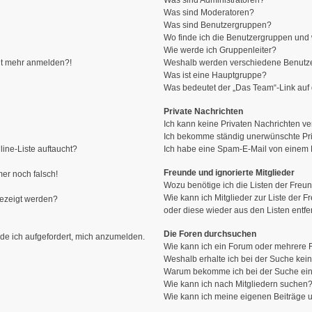
Was sind Administratoren?
Was sind Moderatoren?
Was sind Benutzergruppen?
Wo finde ich die Benutzergruppen und w
Wie werde ich Gruppenleiter?
icht mehr anmelden?!
Weshalb werden verschiedene Benutzer
Was ist eine Hauptgruppe?
Was bedeutet der „Das Team“-Link auf d
Private Nachrichten
Ich kann keine Privaten Nachrichten ve
Ich bekomme ständig unerwünschte Pri
ine-Liste auftaucht?
Ich habe eine Spam-E-Mail von einem M
Freunde und ignorierte Mitglieder
mer noch falsch!
Wozu benötige ich die Listen der Freun
Wie kann ich Mitglieder zur Liste der F
gezeigt werden?
oder diese wieder aus den Listen entf
Die Foren durchsuchen
rde ich aufgefordert, mich anzumelden.
Wie kann ich ein Forum oder mehrere
Weshalb erhalte ich bei der Suche kei
Warum bekomme ich bei der Suche ein
Wie kann ich nach Mitgliedern suchen
Wie kann ich meine eigenen Beiträge