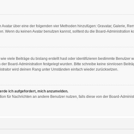
nen Avatar über eine der folgenden vier Methoden hinzufügen: Gravatar, Galerie, R
. Wenn du keinen Avatar benutzen kannst, solltest du die Board-Administration ko
ie viele Beiträge du bislang erstellt hast oder identifizieren bestimmte Benutzer
on der Board-Administration festgelegt wurden. Bitte schreibe keine sinnlosen Bei
istrator wird deinen Rang unter Umständen einfach wieder zurücksetzen.
werde ich aufgefordert, mich anzumelden.
nktion für Nachrichten an andere Benutzer nutzen, falls diese von der Board-Admini