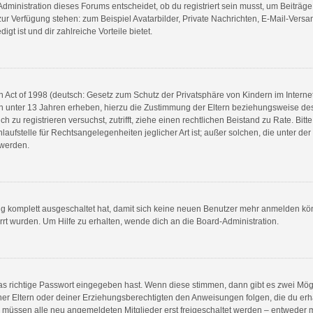
ministration dieses Forums entscheidet, ob du registriert sein musst, um Beiträge zu
t zur Verfügung stehen: zum Beispiel Avatarbilder, Private Nachrichten, E-Mail-Vers
gt ist und dir zahlreiche Vorteile bietet.
Act of 1998 (deutsch: Gesetz zum Schutz der Privatsphäre von Kindern im Internet 
n unter 13 Jahren erheben, hierzu die Zustimmung der Eltern beziehungsweise de
ich zu registrieren versuchst, zutrifft, ziehe einen rechtlichen Beistand zu Rate. B
aufstelle für Rechtsangelegenheiten jeglicher Art ist; außer solchen, die unter de
 werden.
ung komplett ausgeschaltet hat, damit sich keine neuen Benutzer mehr anmelden kö
rt wurden. Um Hilfe zu erhalten, wende dich an die Board-Administration.
as richtige Passwort eingegeben hast. Wenn diese stimmen, dann gibt es zwei Mö
einer Eltern oder deiner Erziehungsberechtigten den Anweisungen folgen, die du erha
s müssen alle neu angemeldeten Mitglieder erst freigeschaltet werden – entweder mu