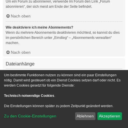
Um ein Forum zu abonnieren, verwende im Forum den Link „Forum
abonnieren“, der sich meist am Ende der Seite befindet.
Nach oben
Wie deaktiviere ich meine Abonnements?
Wenn du mehrere Abonnements deaktivieren möchtest, so kannst du dies
im persönlichen Bereich unter „Einstieg“ – „Abonnements verwalten“
machen.
Nach oben
Dateianhänge
Welche Dateianhänge sind in diesem Forum zulässig?
Um bestimmte Funktionen nutzen zu können sind ein paar Einstellungen
Die Board-Administration kann bestimmte Dateitypen zulassen oder
nötig. Damit wird gesteuert ob ein Dienst Cookies setzen darf oder nicht. Es
verbieten. Falls du dir nicht sicher bist, welche Dateitypen du anhängen
werden Cookies gesetzt für folgende Dienste:
kannst und du Unterstützung benötigst, wende dich bitte an die Board-
Administration.
Technisch notwendige Cookies
.
Nach oben
Die Einstellungen können später zu jedem Zeitpunkt geändert werden.
Kann ich eine Übersicht all meiner Dateianhänge erhalten?
Zu den Cookie-Einstellungen
Ablehnen
Akzeptieren
Um eine Liste all deiner Dateianhänge zu erhalten, gehe in den
persönlichen Bereich. Dort findest du unter „Einstieg“ einen Punkt