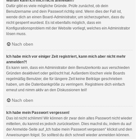
Warum kann ich mich nicht anmelden?
Dafür gibt es viele mögliche Gründe. Prüfe zunächst, ob dein
Benutzername und dein Passwort richtig sind. Wenn dies der Fall ist,
wende dich an einen Board-Administrator, um sicherzugehen, dass du
nicht gesperrt wurdest. Es ist ebenfalls möglich, dass ein
Konfigurationsproblem mit der Website vorliegt, welches ein Administrator
lösen muss.
Nach oben
Ich habe mich vor einiger Zeit registriert, kann mich aber nicht mehr
anmelden?!
Es kann sein, dass ein Administrator dein Benutzerkonto aus verschieden
Gründen deaktiviert oder gelöscht hat. Außerdem löschen viele Boards
regelmäßig Benutzer, die für längere Zeit keine Beiträge geschrieben
haben, um die Datenbankgröße zu verringern. Registriere dich einfach
erneut und nimm aktiv an den Diskussionen teil!
Nach oben
Ich habe mein Passwort vergessen!
Das ist nicht schlimm! Wir können dir zwar dein altes Passwort nicht wieder
mitteilen, du kannst es jedoch zurücksetzen. Dies machst du, indem du auf
der Anmelde-Seite auf „Ich habe mein Passwort vergessen“ klickst und den
Anweisungen folgst. So solltest du dich schnell wieder anmelden können.