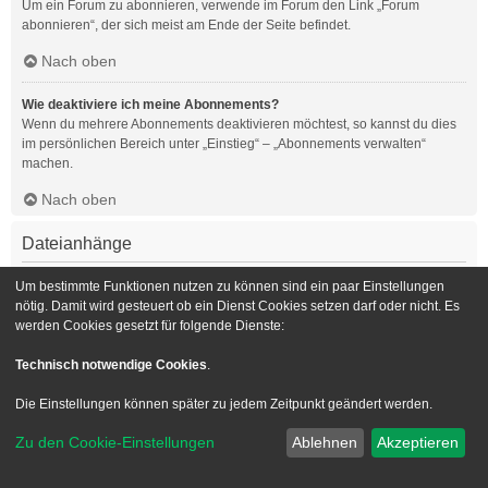
Um ein Forum zu abonnieren, verwende im Forum den Link „Forum
abonnieren“, der sich meist am Ende der Seite befindet.
Nach oben
Wie deaktiviere ich meine Abonnements?
Wenn du mehrere Abonnements deaktivieren möchtest, so kannst du dies
im persönlichen Bereich unter „Einstieg“ – „Abonnements verwalten“
machen.
Nach oben
Dateianhänge
Welche Dateianhänge sind in diesem Forum zulässig?
Um bestimmte Funktionen nutzen zu können sind ein paar Einstellungen
Die Board-Administration kann bestimmte Dateitypen zulassen oder
nötig. Damit wird gesteuert ob ein Dienst Cookies setzen darf oder nicht. Es
verbieten. Falls du dir nicht sicher bist, welche Dateitypen du anhängen
werden Cookies gesetzt für folgende Dienste:
kannst und du Unterstützung benötigst, wende dich bitte an die Board-
Administration.
Technisch notwendige Cookies
.
Nach oben
Die Einstellungen können später zu jedem Zeitpunkt geändert werden.
Kann ich eine Übersicht all meiner Dateianhänge erhalten?
Zu den Cookie-Einstellungen
Ablehnen
Akzeptieren
Um eine Liste all deiner Dateianhänge zu erhalten, gehe in den
persönlichen Bereich. Dort findest du unter „Einstieg“ einen Punkt