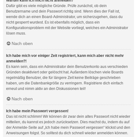
Warum kann ich mich nicht anmelden?
Dafür gibt es viele mögliche Gründe. Prüfe zunächst, ob dein
Benutzername und dein Passwort richtig sind. Wenn dies der Fall ist,
wende dich an einen Board-Administrator, um sicherzugehen, dass du
nicht gesperrt wurdest. Es ist ebenfalls möglich, dass ein
Konfigurationsproblem mit der Website vorliegt, welches ein Administrator
lösen muss.
Nach oben
Ich habe mich vor einiger Zeit registriert, kann mich aber nicht mehr
anmelden?!
Es kann sein, dass ein Administrator dein Benutzerkonto aus verschieden
Gründen deaktiviert oder gelöscht hat. Außerdem löschen viele Boards
regelmäßig Benutzer, die für längere Zeit keine Beiträge geschrieben
haben, um die Datenbankgröße zu verringern. Registriere dich einfach
erneut und nimm aktiv an den Diskussionen teil!
Nach oben
Ich habe mein Passwort vergessen!
Das ist nicht schlimm! Wir können dir zwar dein altes Passwort nicht wieder
mitteilen, du kannst es jedoch zurücksetzen. Dies machst du, indem du auf
der Anmelde-Seite auf „Ich habe mein Passwort vergessen“ klickst und den
Anweisungen folgst. So solltest du dich schnell wieder anmelden können.