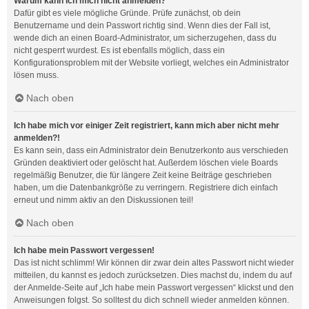
Warum kann ich mich nicht anmelden?
Dafür gibt es viele mögliche Gründe. Prüfe zunächst, ob dein
Benutzername und dein Passwort richtig sind. Wenn dies der Fall ist,
wende dich an einen Board-Administrator, um sicherzugehen, dass du
nicht gesperrt wurdest. Es ist ebenfalls möglich, dass ein
Konfigurationsproblem mit der Website vorliegt, welches ein Administrator
lösen muss.
Nach oben
Ich habe mich vor einiger Zeit registriert, kann mich aber nicht mehr
anmelden?!
Es kann sein, dass ein Administrator dein Benutzerkonto aus verschieden
Gründen deaktiviert oder gelöscht hat. Außerdem löschen viele Boards
regelmäßig Benutzer, die für längere Zeit keine Beiträge geschrieben
haben, um die Datenbankgröße zu verringern. Registriere dich einfach
erneut und nimm aktiv an den Diskussionen teil!
Nach oben
Ich habe mein Passwort vergessen!
Das ist nicht schlimm! Wir können dir zwar dein altes Passwort nicht wieder
mitteilen, du kannst es jedoch zurücksetzen. Dies machst du, indem du auf
der Anmelde-Seite auf „Ich habe mein Passwort vergessen“ klickst und den
Anweisungen folgst. So solltest du dich schnell wieder anmelden können.