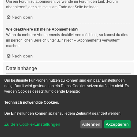
Um ein Forum zu abonnieren, verwende im Forum den Link „Forum
abonnieren“, der sich meist am Ende der Seite befindet.
Nach oben
Wie deaktiviere ich meine Abonnements?
Wenn du mehrere Abonnements deaktivieren möchtest, so kannst du dies
im persönlichen Bereich unter „Einstieg“ – „Abonnements verwalten“
machen.
Nach oben
Dateianhänge
Welche Dateianhänge sind in diesem Forum zulässig?
Um bestimmte Funktionen nutzen zu können sind ein paar Einstellungen
Die Board-Administration kann bestimmte Dateitypen zulassen oder
nötig. Damit wird gesteuert ob ein Dienst Cookies setzen darf oder nicht. Es
verbieten. Falls du dir nicht sicher bist, welche Dateitypen du anhängen
werden Cookies gesetzt für folgende Dienste:
kannst und du Unterstützung benötigst, wende dich bitte an die Board-
Administration.
Technisch notwendige Cookies
.
Nach oben
Die Einstellungen können später zu jedem Zeitpunkt geändert werden.
Kann ich eine Übersicht all meiner Dateianhänge erhalten?
Zu den Cookie-Einstellungen
Ablehnen
Akzeptieren
Um eine Liste all deiner Dateianhänge zu erhalten, gehe in den
persönlichen Bereich. Dort findest du unter „Einstieg“ einen Punkt