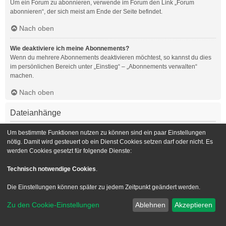
Um ein Forum zu abonnieren, verwende im Forum den Link „Forum
abonnieren“, der sich meist am Ende der Seite befindet.
Nach oben
Wie deaktiviere ich meine Abonnements?
Wenn du mehrere Abonnements deaktivieren möchtest, so kannst du dies
im persönlichen Bereich unter „Einstieg“ – „Abonnements verwalten“
machen.
Nach oben
Dateianhänge
Welche Dateianhänge sind in diesem Forum zulässig?
Um bestimmte Funktionen nutzen zu können sind ein paar Einstellungen
Die Board-Administration kann bestimmte Dateitypen zulassen oder
nötig. Damit wird gesteuert ob ein Dienst Cookies setzen darf oder nicht. Es
verbieten. Falls du dir nicht sicher bist, welche Dateitypen du anhängen
werden Cookies gesetzt für folgende Dienste:
kannst und du Unterstützung benötigst, wende dich bitte an die Board-
Administration.
Technisch notwendige Cookies
.
Nach oben
Die Einstellungen können später zu jedem Zeitpunkt geändert werden.
Kann ich eine Übersicht all meiner Dateianhänge erhalten?
Zu den Cookie-Einstellungen
Ablehnen
Akzeptieren
Um eine Liste all deiner Dateianhänge zu erhalten, gehe in den
persönlichen Bereich. Dort findest du unter „Einstieg“ einen Punkt