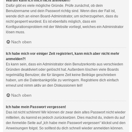
Warum kann ich mich nicht anmelden?
Dafür gibt es viele mögliche Gründe. Prüfe zunächst, ob dein
Benutzername und dein Passwort richtig sind. Wenn dies der Fall ist,
wende dich an einen Board-Administrator, um sicherzugehen, dass du
nicht gesperrt wurdest. Es ist ebenfalls möglich, dass ein
Konfigurationsproblem mit der Website vorliegt, welches ein Administrator
lösen muss.
Nach oben
Ich habe mich vor einiger Zeit registriert, kann mich aber nicht mehr
anmelden?!
Es kann sein, dass ein Administrator dein Benutzerkonto aus verschieden
Gründen deaktiviert oder gelöscht hat. Außerdem löschen viele Boards
regelmäßig Benutzer, die für längere Zeit keine Beiträge geschrieben
haben, um die Datenbankgröße zu verringern. Registriere dich einfach
erneut und nimm aktiv an den Diskussionen teil!
Nach oben
Ich habe mein Passwort vergessen!
Das ist nicht schlimm! Wir können dir zwar dein altes Passwort nicht wieder
mitteilen, du kannst es jedoch zurücksetzen. Dies machst du, indem du auf
der Anmelde-Seite auf „Ich habe mein Passwort vergessen“ klickst und den
Anweisungen folgst. So solltest du dich schnell wieder anmelden können.