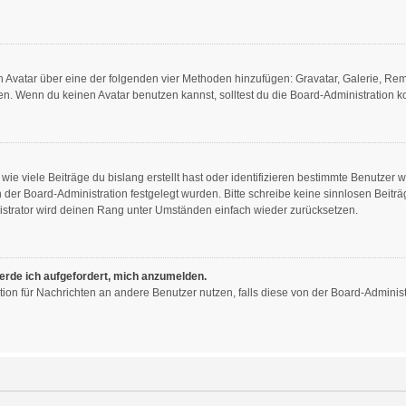
nen Avatar über eine der folgenden vier Methoden hinzufügen: Gravatar, Galerie, R
. Wenn du keinen Avatar benutzen kannst, solltest du die Board-Administration ko
ie viele Beiträge du bislang erstellt hast oder identifizieren bestimmte Benutzer
on der Board-Administration festgelegt wurden. Bitte schreibe keine sinnlosen Bei
istrator wird deinen Rang unter Umständen einfach wieder zurücksetzen.
werde ich aufgefordert, mich anzumelden.
nktion für Nachrichten an andere Benutzer nutzen, falls diese von der Board-Admini