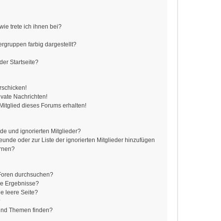
ie trete ich ihnen bei?
gruppen farbig dargestellt?
er Startseite?
rschicken!
vate Nachrichten!
itglied dieses Forums erhalten!
de und ignorierten Mitglieder?
reunde oder zur Liste der ignorierten Mitglieder hinzufügen
ernen?
 Foren durchsuchen?
ne Ergebnisse?
e leere Seite?
?
 und Themen finden?