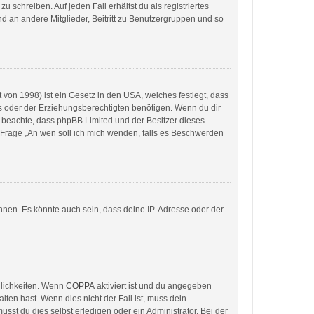
 schreiben. Auf jeden Fall erhältst du als registriertes
and an andere Mitglieder, Beitritt zu Benutzergruppen und so
von 1998) ist ein Gesetz in den USA, welches festlegt, dass
s oder der Erziehungsberechtigten benötigen. Wenn du dir
itte beachte, dass phpBB Limited und der Besitzer dieses
r Frage „An wen soll ich mich wenden, falls es Beschwerden
nnen. Es könnte auch sein, dass deine IP-Adresse oder der
glichkeiten. Wenn
COPPA
aktiviert ist und du angegeben
lten hast. Wenn dies nicht der Fall ist, muss dein
sst du dies selbst erledigen oder ein Administrator. Bei der