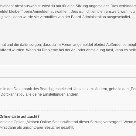
iben“ nicht auswählst, wirst du nur für eine Sitzung angemeldet. Dies verhinder
det bleiben“ beim Anmelden auswählen. Dies ist nicht empfehlenswert, wenn du d
ng steht, dann wurde sie vermutlich von der Board-Administration ausgeschaltet.
llt hat und die dafür sorgen, dass du im Forum angemeldet bleibst. Außerdem ermög
aktiviert wurden. Wenn du Probleme bei der An- oder Abmeldung hast, kann es helf
gen in der Datenbank des Boards gespeichert. Um diese zu ändern, gehe in den „Per
Dort kannst du alle deine Einstellungen ändern.
Online-Liste auftaucht?
ngen eine Option „Meinen Online-Status während dieser Sitzung verbergen“. Wenn du
irst dann als unsichtbarer Besucher gezählt.