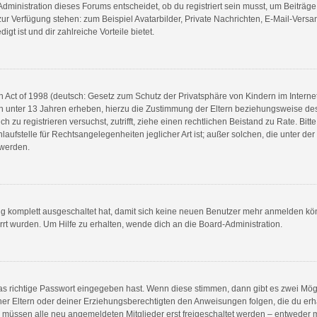
ministration dieses Forums entscheidet, ob du registriert sein musst, um Beiträge zu
t zur Verfügung stehen: zum Beispiel Avatarbilder, Private Nachrichten, E-Mail-Vers
gt ist und dir zahlreiche Vorteile bietet.
Act of 1998 (deutsch: Gesetz zum Schutz der Privatsphäre von Kindern im Internet 
n unter 13 Jahren erheben, hierzu die Zustimmung der Eltern beziehungsweise de
ich zu registrieren versuchst, zutrifft, ziehe einen rechtlichen Beistand zu Rate. B
aufstelle für Rechtsangelegenheiten jeglicher Art ist; außer solchen, die unter de
 werden.
ung komplett ausgeschaltet hat, damit sich keine neuen Benutzer mehr anmelden kö
rt wurden. Um Hilfe zu erhalten, wende dich an die Board-Administration.
as richtige Passwort eingegeben hast. Wenn diese stimmen, dann gibt es zwei Mö
einer Eltern oder deiner Erziehungsberechtigten den Anweisungen folgen, die du erha
s müssen alle neu angemeldeten Mitglieder erst freigeschaltet werden – entweder mu