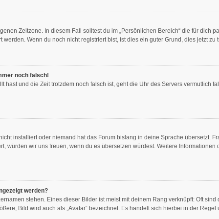
genen Zeitzone. In diesem Fall solltest du im „Persönlichen Bereich“ die für dich pa
erden. Wenn du noch nicht registriert bist, ist dies ein guter Grund, dies jetzt zu 
immer noch falsch!
llt hast und die Zeit trotzdem noch falsch ist, geht die Uhr des Servers vermutlich f
icht installiert oder niemand hat das Forum bislang in deine Sprache übersetzt. Fr
stiert, würden wir uns freuen, wenn du es übersetzen würdest. Weitere Information
angezeigt werden?
ernamen stehen. Eines dieser Bilder ist meist mit deinem Rang verknüpft: Oft sind 
ere, Bild wird auch als „Avatar“ bezeichnet. Es handelt sich hierbei in der Regel