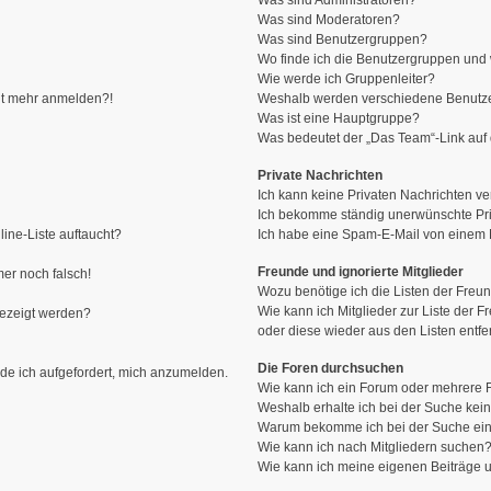
Was sind Administratoren?
Was sind Moderatoren?
Was sind Benutzergruppen?
Wo finde ich die Benutzergruppen und w
Wie werde ich Gruppenleiter?
icht mehr anmelden?!
Weshalb werden verschiedene Benutzer
Was ist eine Hauptgruppe?
Was bedeutet der „Das Team“-Link auf d
Private Nachrichten
Ich kann keine Privaten Nachrichten ve
Ich bekomme ständig unerwünschte Pri
ine-Liste auftaucht?
Ich habe eine Spam-E-Mail von einem M
Freunde und ignorierte Mitglieder
mer noch falsch!
Wozu benötige ich die Listen der Freun
Wie kann ich Mitglieder zur Liste der F
gezeigt werden?
oder diese wieder aus den Listen entf
Die Foren durchsuchen
rde ich aufgefordert, mich anzumelden.
Wie kann ich ein Forum oder mehrere
Weshalb erhalte ich bei der Suche kei
Warum bekomme ich bei der Suche ein
Wie kann ich nach Mitgliedern suchen
Wie kann ich meine eigenen Beiträge