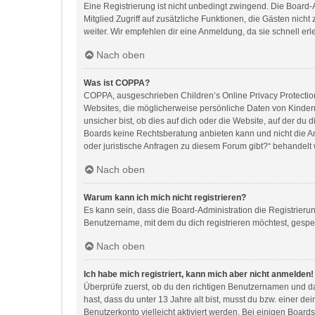
Eine Registrierung ist nicht unbedingt zwingend. Die Board-Ad
Mitglied Zugriff auf zusätzliche Funktionen, die Gästen nich
weiter. Wir empfehlen dir eine Anmeldung, da sie schnell erledi
Nach oben
Was ist COPPA?
COPPA, ausgeschrieben Children’s Online Privacy Protection 
Websites, die möglicherweise persönliche Daten von Kinder
unsicher bist, ob dies auf dich oder die Website, auf der du d
Boards keine Rechtsberatung anbieten kann und nicht die Anl
oder juristische Anfragen zu diesem Forum gibt?“ behandelt
Nach oben
Warum kann ich mich nicht registrieren?
Es kann sein, dass die Board-Administration die Registrier
Benutzername, mit dem du dich registrieren möchtest, gesper
Nach oben
Ich habe mich registriert, kann mich aber nicht anmelden!
Überprüfe zuerst, ob du den richtigen Benutzernamen und d
hast, dass du unter 13 Jahre alt bist, musst du bzw. einer d
Benutzerkonto vielleicht aktiviert werden. Bei einigen Board