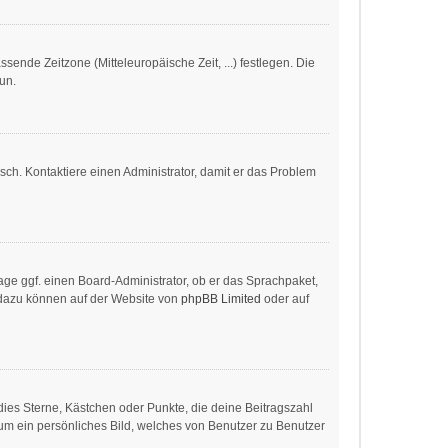
ssende Zeitzone (Mitteleuropäische Zeit, ...) festlegen. Die
tun.
alsch. Kontaktiere einen Administrator, damit er das Problem
age ggf. einen Board-Administrator, ob er das Sprachpaket,
en dazu können auf der Website von
phpBB Limited
oder auf
dies Sterne, Kästchen oder Punkte, die deine Beitragszahl
 um ein persönliches Bild, welches von Benutzer zu Benutzer