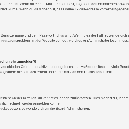
g ist oder nicht. Wenn du eine E-Mail erhalten hast, folge den dort enthaltenen Anw
iert wurde. Wenn du dir sicher bist, dass deine E-Mail-Adresse korrekt eingegeben
n Benutzername und dein Passwort richtig sind. Wenn dies der Fall ist, wende dic
nfigurationsproblem mit der Website vorliegt, welches ein Administrator lösen muss.
r nicht mehr anmelden?!
 verschieden Gründen deaktiviert oder gelöscht hat. Außerdem löschen viele Boards
gistriere dich einfach erneut und nimm aktiv an den Diskussionen teil!
ort nicht wieder mitteilen, du kannst es jedoch zurücksetzen. Dies machst du, inde
du dich schnell wieder anmelden können.
urückzusetzen, so wende dich an die Board-Administration.