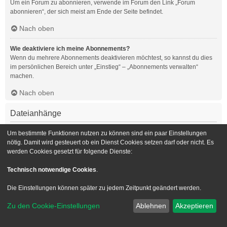
Um ein Forum zu abonnieren, verwende im Forum den Link „Forum
abonnieren“, der sich meist am Ende der Seite befindet.
Nach oben
Wie deaktiviere ich meine Abonnements?
Wenn du mehrere Abonnements deaktivieren möchtest, so kannst du dies
im persönlichen Bereich unter „Einstieg“ – „Abonnements verwalten“
machen.
Nach oben
Dateianhänge
Welche Dateianhänge sind in diesem Forum zulässig?
Um bestimmte Funktionen nutzen zu können sind ein paar Einstellungen
Die Board-Administration kann bestimmte Dateitypen zulassen oder
nötig. Damit wird gesteuert ob ein Dienst Cookies setzen darf oder nicht. Es
verbieten. Falls du dir nicht sicher bist, welche Dateitypen du anhängen
werden Cookies gesetzt für folgende Dienste:
kannst und du Unterstützung benötigst, wende dich bitte an die Board-
Administration.
Technisch notwendige Cookies
.
Nach oben
Die Einstellungen können später zu jedem Zeitpunkt geändert werden.
Kann ich eine Übersicht all meiner Dateianhänge erhalten?
Zu den Cookie-Einstellungen
Ablehnen
Akzeptieren
Um eine Liste all deiner Dateianhänge zu erhalten, gehe in den
persönlichen Bereich. Dort findest du unter „Einstieg“ einen Punkt