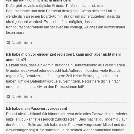
Warum kann ich mich nicht anmelden?
Dafür gibt es viele mögliche Gründe. Prüfe zunächst, ob dein
Benutzername und dein Passwort richtig sind. Wenn dies der Fall ist,
wende dich an einen Board-Administrator, um sicherzugehen, dass du
nicht gesperrt wurdest. Es ist ebenfalls möglich, dass ein
Konfigurationsproblem mit der Website vorliegt, welches ein Administrator
lösen muss.
Nach oben
Ich habe mich vor einiger Zeit registriert, kann mich aber nicht mehr
anmelden?!
Es kann sein, dass ein Administrator dein Benutzerkonto aus verschieden
Gründen deaktiviert oder gelöscht hat. Außerdem löschen viele Boards
regelmäßig Benutzer, die für längere Zeit keine Beiträge geschrieben
haben, um die Datenbankgröße zu verringern. Registriere dich einfach
erneut und nimm aktiv an den Diskussionen teil!
Nach oben
Ich habe mein Passwort vergessen!
Das ist nicht schlimm! Wir können dir zwar dein altes Passwort nicht wieder
mitteilen, du kannst es jedoch zurücksetzen. Dies machst du, indem du auf
der Anmelde-Seite auf „Ich habe mein Passwort vergessen“ klickst und den
Anweisungen folgst. So solltest du dich schnell wieder anmelden können.