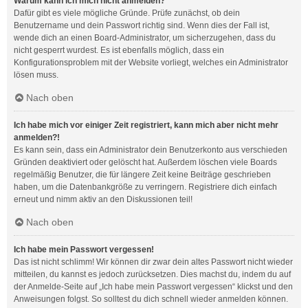
Warum kann ich mich nicht anmelden?
Dafür gibt es viele mögliche Gründe. Prüfe zunächst, ob dein
Benutzername und dein Passwort richtig sind. Wenn dies der Fall ist,
wende dich an einen Board-Administrator, um sicherzugehen, dass du
nicht gesperrt wurdest. Es ist ebenfalls möglich, dass ein
Konfigurationsproblem mit der Website vorliegt, welches ein Administrator
lösen muss.
Nach oben
Ich habe mich vor einiger Zeit registriert, kann mich aber nicht mehr
anmelden?!
Es kann sein, dass ein Administrator dein Benutzerkonto aus verschieden
Gründen deaktiviert oder gelöscht hat. Außerdem löschen viele Boards
regelmäßig Benutzer, die für längere Zeit keine Beiträge geschrieben
haben, um die Datenbankgröße zu verringern. Registriere dich einfach
erneut und nimm aktiv an den Diskussionen teil!
Nach oben
Ich habe mein Passwort vergessen!
Das ist nicht schlimm! Wir können dir zwar dein altes Passwort nicht wieder
mitteilen, du kannst es jedoch zurücksetzen. Dies machst du, indem du auf
der Anmelde-Seite auf „Ich habe mein Passwort vergessen“ klickst und den
Anweisungen folgst. So solltest du dich schnell wieder anmelden können.