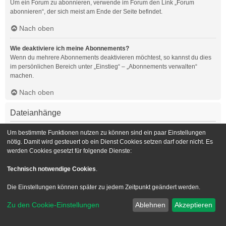
Um ein Forum zu abonnieren, verwende im Forum den Link „Forum
abonnieren“, der sich meist am Ende der Seite befindet.
Nach oben
Wie deaktiviere ich meine Abonnements?
Wenn du mehrere Abonnements deaktivieren möchtest, so kannst du dies
im persönlichen Bereich unter „Einstieg“ – „Abonnements verwalten“
machen.
Nach oben
Dateianhänge
Welche Dateianhänge sind in diesem Forum zulässig?
Um bestimmte Funktionen nutzen zu können sind ein paar Einstellungen
Die Board-Administration kann bestimmte Dateitypen zulassen oder
nötig. Damit wird gesteuert ob ein Dienst Cookies setzen darf oder nicht. Es
verbieten. Falls du dir nicht sicher bist, welche Dateitypen du anhängen
werden Cookies gesetzt für folgende Dienste:
kannst und du Unterstützung benötigst, wende dich bitte an die Board-
Administration.
Technisch notwendige Cookies
.
Nach oben
Die Einstellungen können später zu jedem Zeitpunkt geändert werden.
Kann ich eine Übersicht all meiner Dateianhänge erhalten?
Zu den Cookie-Einstellungen
Ablehnen
Akzeptieren
Um eine Liste all deiner Dateianhänge zu erhalten, gehe in den
persönlichen Bereich. Dort findest du unter „Einstieg“ einen Punkt