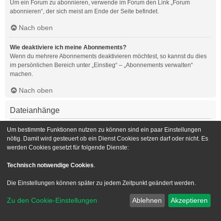
Um ein Forum zu abonnieren, verwende im Forum den Link „Forum
abonnieren“, der sich meist am Ende der Seite befindet.
Nach oben
Wie deaktiviere ich meine Abonnements?
Wenn du mehrere Abonnements deaktivieren möchtest, so kannst du dies
im persönlichen Bereich unter „Einstieg“ – „Abonnements verwalten“
machen.
Nach oben
Dateianhänge
Welche Dateianhänge sind in diesem Forum zulässig?
Um bestimmte Funktionen nutzen zu können sind ein paar Einstellungen
Die Board-Administration kann bestimmte Dateitypen zulassen oder
nötig. Damit wird gesteuert ob ein Dienst Cookies setzen darf oder nicht. Es
verbieten. Falls du dir nicht sicher bist, welche Dateitypen du anhängen
werden Cookies gesetzt für folgende Dienste:
kannst und du Unterstützung benötigst, wende dich bitte an die Board-
Administration.
Technisch notwendige Cookies
.
Nach oben
Die Einstellungen können später zu jedem Zeitpunkt geändert werden.
Kann ich eine Übersicht all meiner Dateianhänge erhalten?
Zu den Cookie-Einstellungen
Ablehnen
Akzeptieren
Um eine Liste all deiner Dateianhänge zu erhalten, gehe in den
persönlichen Bereich. Dort findest du unter „Einstieg“ einen Punkt