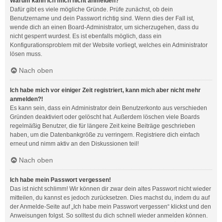
Warum kann ich mich nicht anmelden?
Dafür gibt es viele mögliche Gründe. Prüfe zunächst, ob dein
Benutzername und dein Passwort richtig sind. Wenn dies der Fall ist,
wende dich an einen Board-Administrator, um sicherzugehen, dass du
nicht gesperrt wurdest. Es ist ebenfalls möglich, dass ein
Konfigurationsproblem mit der Website vorliegt, welches ein Administrator
lösen muss.
Nach oben
Ich habe mich vor einiger Zeit registriert, kann mich aber nicht mehr
anmelden?!
Es kann sein, dass ein Administrator dein Benutzerkonto aus verschieden
Gründen deaktiviert oder gelöscht hat. Außerdem löschen viele Boards
regelmäßig Benutzer, die für längere Zeit keine Beiträge geschrieben
haben, um die Datenbankgröße zu verringern. Registriere dich einfach
erneut und nimm aktiv an den Diskussionen teil!
Nach oben
Ich habe mein Passwort vergessen!
Das ist nicht schlimm! Wir können dir zwar dein altes Passwort nicht wieder
mitteilen, du kannst es jedoch zurücksetzen. Dies machst du, indem du auf
der Anmelde-Seite auf „Ich habe mein Passwort vergessen“ klickst und den
Anweisungen folgst. So solltest du dich schnell wieder anmelden können.