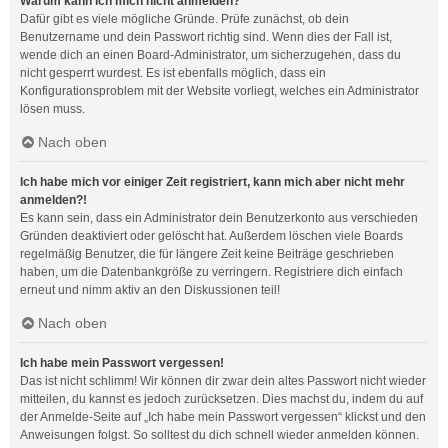
Warum kann ich mich nicht anmelden?
Dafür gibt es viele mögliche Gründe. Prüfe zunächst, ob dein
Benutzername und dein Passwort richtig sind. Wenn dies der Fall ist,
wende dich an einen Board-Administrator, um sicherzugehen, dass du
nicht gesperrt wurdest. Es ist ebenfalls möglich, dass ein
Konfigurationsproblem mit der Website vorliegt, welches ein Administrator
lösen muss.
Nach oben
Ich habe mich vor einiger Zeit registriert, kann mich aber nicht mehr
anmelden?!
Es kann sein, dass ein Administrator dein Benutzerkonto aus verschieden
Gründen deaktiviert oder gelöscht hat. Außerdem löschen viele Boards
regelmäßig Benutzer, die für längere Zeit keine Beiträge geschrieben
haben, um die Datenbankgröße zu verringern. Registriere dich einfach
erneut und nimm aktiv an den Diskussionen teil!
Nach oben
Ich habe mein Passwort vergessen!
Das ist nicht schlimm! Wir können dir zwar dein altes Passwort nicht wieder
mitteilen, du kannst es jedoch zurücksetzen. Dies machst du, indem du auf
der Anmelde-Seite auf „Ich habe mein Passwort vergessen“ klickst und den
Anweisungen folgst. So solltest du dich schnell wieder anmelden können.