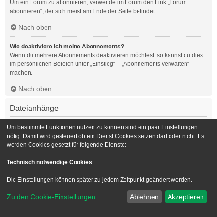
Um ein Forum zu abonnieren, verwende im Forum den Link „Forum
abonnieren“, der sich meist am Ende der Seite befindet.
Nach oben
Wie deaktiviere ich meine Abonnements?
Wenn du mehrere Abonnements deaktivieren möchtest, so kannst du dies
im persönlichen Bereich unter „Einstieg“ – „Abonnements verwalten“
machen.
Nach oben
Dateianhänge
Welche Dateianhänge sind in diesem Forum zulässig?
Um bestimmte Funktionen nutzen zu können sind ein paar Einstellungen
Die Board-Administration kann bestimmte Dateitypen zulassen oder
nötig. Damit wird gesteuert ob ein Dienst Cookies setzen darf oder nicht. Es
verbieten. Falls du dir nicht sicher bist, welche Dateitypen du anhängen
werden Cookies gesetzt für folgende Dienste:
kannst und du Unterstützung benötigst, wende dich bitte an die Board-
Administration.
Technisch notwendige Cookies
.
Nach oben
Die Einstellungen können später zu jedem Zeitpunkt geändert werden.
Kann ich eine Übersicht all meiner Dateianhänge erhalten?
Zu den Cookie-Einstellungen
Ablehnen
Akzeptieren
Um eine Liste all deiner Dateianhänge zu erhalten, gehe in den
persönlichen Bereich. Dort findest du unter „Einstieg“ einen Punkt