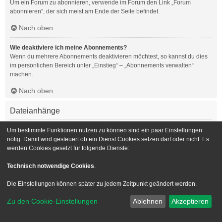
Um ein Forum zu abonnieren, verwende im Forum den Link „Forum
abonnieren“, der sich meist am Ende der Seite befindet.
Nach oben
Wie deaktiviere ich meine Abonnements?
Wenn du mehrere Abonnements deaktivieren möchtest, so kannst du dies
im persönlichen Bereich unter „Einstieg“ – „Abonnements verwalten“
machen.
Nach oben
Dateianhänge
Welche Dateianhänge sind in diesem Forum zulässig?
Um bestimmte Funktionen nutzen zu können sind ein paar Einstellungen
Die Board-Administration kann bestimmte Dateitypen zulassen oder
nötig. Damit wird gesteuert ob ein Dienst Cookies setzen darf oder nicht. Es
verbieten. Falls du dir nicht sicher bist, welche Dateitypen du anhängen
werden Cookies gesetzt für folgende Dienste:
kannst und du Unterstützung benötigst, wende dich bitte an die Board-
Administration.
Technisch notwendige Cookies
.
Nach oben
Die Einstellungen können später zu jedem Zeitpunkt geändert werden.
Kann ich eine Übersicht all meiner Dateianhänge erhalten?
Zu den Cookie-Einstellungen
Ablehnen
Akzeptieren
Um eine Liste all deiner Dateianhänge zu erhalten, gehe in den
persönlichen Bereich. Dort findest du unter „Einstieg“ einen Punkt