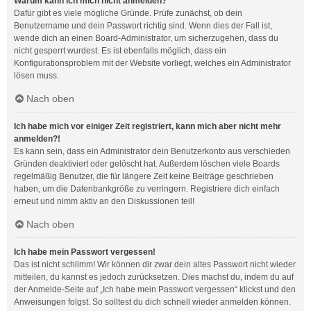
Warum kann ich mich nicht anmelden?
Dafür gibt es viele mögliche Gründe. Prüfe zunächst, ob dein
Benutzername und dein Passwort richtig sind. Wenn dies der Fall ist,
wende dich an einen Board-Administrator, um sicherzugehen, dass du
nicht gesperrt wurdest. Es ist ebenfalls möglich, dass ein
Konfigurationsproblem mit der Website vorliegt, welches ein Administrator
lösen muss.
Nach oben
Ich habe mich vor einiger Zeit registriert, kann mich aber nicht mehr
anmelden?!
Es kann sein, dass ein Administrator dein Benutzerkonto aus verschieden
Gründen deaktiviert oder gelöscht hat. Außerdem löschen viele Boards
regelmäßig Benutzer, die für längere Zeit keine Beiträge geschrieben
haben, um die Datenbankgröße zu verringern. Registriere dich einfach
erneut und nimm aktiv an den Diskussionen teil!
Nach oben
Ich habe mein Passwort vergessen!
Das ist nicht schlimm! Wir können dir zwar dein altes Passwort nicht wieder
mitteilen, du kannst es jedoch zurücksetzen. Dies machst du, indem du auf
der Anmelde-Seite auf „Ich habe mein Passwort vergessen“ klickst und den
Anweisungen folgst. So solltest du dich schnell wieder anmelden können.