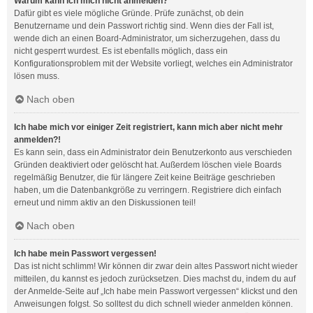
Warum kann ich mich nicht anmelden?
Dafür gibt es viele mögliche Gründe. Prüfe zunächst, ob dein
Benutzername und dein Passwort richtig sind. Wenn dies der Fall ist,
wende dich an einen Board-Administrator, um sicherzugehen, dass du
nicht gesperrt wurdest. Es ist ebenfalls möglich, dass ein
Konfigurationsproblem mit der Website vorliegt, welches ein Administrator
lösen muss.
Nach oben
Ich habe mich vor einiger Zeit registriert, kann mich aber nicht mehr
anmelden?!
Es kann sein, dass ein Administrator dein Benutzerkonto aus verschieden
Gründen deaktiviert oder gelöscht hat. Außerdem löschen viele Boards
regelmäßig Benutzer, die für längere Zeit keine Beiträge geschrieben
haben, um die Datenbankgröße zu verringern. Registriere dich einfach
erneut und nimm aktiv an den Diskussionen teil!
Nach oben
Ich habe mein Passwort vergessen!
Das ist nicht schlimm! Wir können dir zwar dein altes Passwort nicht wieder
mitteilen, du kannst es jedoch zurücksetzen. Dies machst du, indem du auf
der Anmelde-Seite auf „Ich habe mein Passwort vergessen“ klickst und den
Anweisungen folgst. So solltest du dich schnell wieder anmelden können.