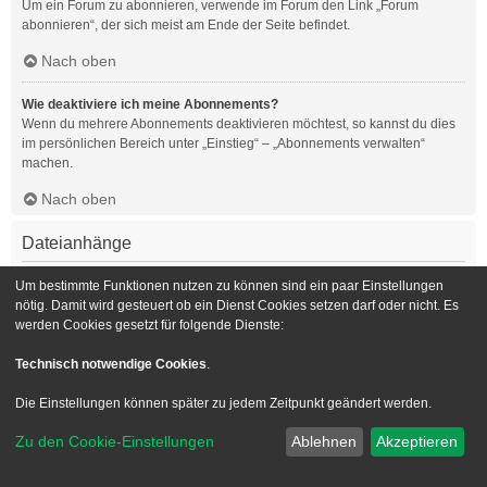
Um ein Forum zu abonnieren, verwende im Forum den Link „Forum
abonnieren“, der sich meist am Ende der Seite befindet.
Nach oben
Wie deaktiviere ich meine Abonnements?
Wenn du mehrere Abonnements deaktivieren möchtest, so kannst du dies
im persönlichen Bereich unter „Einstieg“ – „Abonnements verwalten“
machen.
Nach oben
Dateianhänge
Welche Dateianhänge sind in diesem Forum zulässig?
Um bestimmte Funktionen nutzen zu können sind ein paar Einstellungen
Die Board-Administration kann bestimmte Dateitypen zulassen oder
nötig. Damit wird gesteuert ob ein Dienst Cookies setzen darf oder nicht. Es
verbieten. Falls du dir nicht sicher bist, welche Dateitypen du anhängen
werden Cookies gesetzt für folgende Dienste:
kannst und du Unterstützung benötigst, wende dich bitte an die Board-
Administration.
Technisch notwendige Cookies
.
Nach oben
Die Einstellungen können später zu jedem Zeitpunkt geändert werden.
Kann ich eine Übersicht all meiner Dateianhänge erhalten?
Zu den Cookie-Einstellungen
Ablehnen
Akzeptieren
Um eine Liste all deiner Dateianhänge zu erhalten, gehe in den
persönlichen Bereich. Dort findest du unter „Einstieg“ einen Punkt