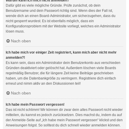
Warum kann ich mich nicht anmelden?
Dafür gibt es viele mögliche Gründe. Prüfe zunächst, ob dein
Benutzername und dein Passwort richtig sind. Wenn dies der Fall ist,
wende dich an einen Board-Administrator, um sicherzugehen, dass du
nicht gesperrt wurdest. Es ist ebenfalls möglich, dass ein
Konfigurationsproblem mit der Website vorliegt, welches ein Administrator
lösen muss.
Nach oben
Ich habe mich vor einiger Zeit registriert, kann mich aber nicht mehr
anmelden?!
Es kann sein, dass ein Administrator dein Benutzerkonto aus verschieden
Gründen deaktiviert oder gelöscht hat. Außerdem löschen viele Boards
regelmäßig Benutzer, die für längere Zeit keine Beiträge geschrieben
haben, um die Datenbankgröße zu verringern. Registriere dich einfach
erneut und nimm aktiv an den Diskussionen teil!
Nach oben
Ich habe mein Passwort vergessen!
Das ist nicht schlimm! Wir können dir zwar dein altes Passwort nicht wieder
mitteilen, du kannst es jedoch zurücksetzen. Dies machst du, indem du auf
der Anmelde-Seite auf „Ich habe mein Passwort vergessen“ klickst und den
Anweisungen folgst. So solltest du dich schnell wieder anmelden können.