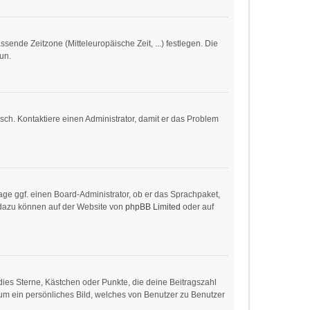
ssende Zeitzone (Mitteleuropäische Zeit, ...) festlegen. Die
tun.
alsch. Kontaktiere einen Administrator, damit er das Problem
age ggf. einen Board-Administrator, ob er das Sprachpaket,
en dazu können auf der Website von
phpBB Limited
oder auf
dies Sterne, Kästchen oder Punkte, die deine Beitragszahl
 um ein persönliches Bild, welches von Benutzer zu Benutzer