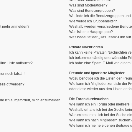
Was sind Administratoren?
Was sind Moderatoren?
Was sind Benutzergruppen?
Wo finde ich die Benutzergruppen und w
Wie werde ich Gruppenleiter?
icht mehr anmelden?!
Weshalb werden verschiedene Benutzer
Was ist eine Hauptgruppe?
Was bedeutet der „Das Team“-Link auf d
Private Nachrichten
Ich kann keine Privaten Nachrichten ve
Ich bekomme ständig unerwünschte Pri
ine-Liste auftaucht?
Ich habe eine Spam-E-Mail von einem M
Freunde und ignorierte Mitglieder
mer noch falsch!
Wozu benötige ich die Listen der Freun
Wie kann ich Mitglieder zur Liste der F
gezeigt werden?
oder diese wieder aus den Listen entf
Die Foren durchsuchen
rde ich aufgefordert, mich anzumelden.
Wie kann ich ein Forum oder mehrere
Weshalb erhalte ich bei der Suche kei
Warum bekomme ich bei der Suche ein
Wie kann ich nach Mitgliedern suchen
Wie kann ich meine eigenen Beiträge