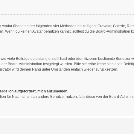
nen Avatar über eine der folgenden vier Methoden hinzufügen: Gravatar, Galerie, R
. Wenn du keinen Avatar benutzen kannst, solltest du die Board-Administration ko
ie viele Beiträge du bislang erstellt hast oder identifizieren bestimmte Benutzer
on der Board-Administration festgelegt wurden. Bitte schreibe keine sinnlosen Bei
istrator wird deinen Rang unter Umständen einfach wieder zurücksetzen.
werde ich aufgefordert, mich anzumelden.
nktion für Nachrichten an andere Benutzer nutzen, falls diese von der Board-Admini