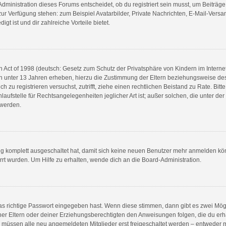
ministration dieses Forums entscheidet, ob du registriert sein musst, um Beiträge zu
t zur Verfügung stehen: zum Beispiel Avatarbilder, Private Nachrichten, E-Mail-Vers
gt ist und dir zahlreiche Vorteile bietet.
Act of 1998 (deutsch: Gesetz zum Schutz der Privatsphäre von Kindern im Internet 
n unter 13 Jahren erheben, hierzu die Zustimmung der Eltern beziehungsweise de
ich zu registrieren versuchst, zutrifft, ziehe einen rechtlichen Beistand zu Rate. B
aufstelle für Rechtsangelegenheiten jeglicher Art ist; außer solchen, die unter de
 werden.
ung komplett ausgeschaltet hat, damit sich keine neuen Benutzer mehr anmelden kö
rt wurden. Um Hilfe zu erhalten, wende dich an die Board-Administration.
as richtige Passwort eingegeben hast. Wenn diese stimmen, dann gibt es zwei Mö
einer Eltern oder deiner Erziehungsberechtigten den Anweisungen folgen, die du erha
s müssen alle neu angemeldeten Mitglieder erst freigeschaltet werden – entweder mu