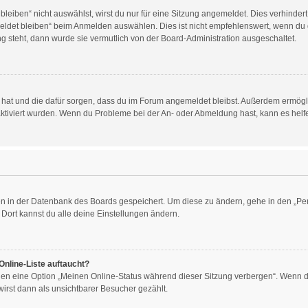
iben“ nicht auswählst, wirst du nur für eine Sitzung angemeldet. Dies verhinder
det bleiben“ beim Anmelden auswählen. Dies ist nicht empfehlenswert, wenn du d
ng steht, dann wurde sie vermutlich von der Board-Administration ausgeschaltet.
llt hat und die dafür sorgen, dass du im Forum angemeldet bleibst. Außerdem ermög
aktiviert wurden. Wenn du Probleme bei der An- oder Abmeldung hast, kann es helf
gen in der Datenbank des Boards gespeichert. Um diese zu ändern, gehe in den „Per
Dort kannst du alle deine Einstellungen ändern.
Online-Liste auftaucht?
ngen eine Option „Meinen Online-Status während dieser Sitzung verbergen“. Wenn du
irst dann als unsichtbarer Besucher gezählt.