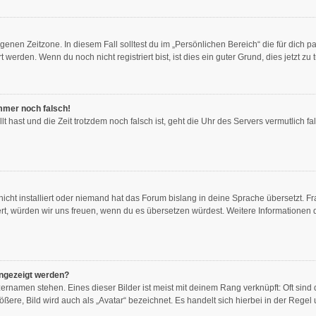
genen Zeitzone. In diesem Fall solltest du im „Persönlichen Bereich“ die für dich pa
erden. Wenn du noch nicht registriert bist, ist dies ein guter Grund, dies jetzt zu 
immer noch falsch!
llt hast und die Zeit trotzdem noch falsch ist, geht die Uhr des Servers vermutlich f
icht installiert oder niemand hat das Forum bislang in deine Sprache übersetzt. Fr
stiert, würden wir uns freuen, wenn du es übersetzen würdest. Weitere Information
angezeigt werden?
ernamen stehen. Eines dieser Bilder ist meist mit deinem Rang verknüpft: Oft sind 
ere, Bild wird auch als „Avatar“ bezeichnet. Es handelt sich hierbei in der Regel