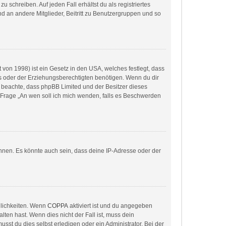
 schreiben. Auf jeden Fall erhältst du als registriertes
and an andere Mitglieder, Beitritt zu Benutzergruppen und so
von 1998) ist ein Gesetz in den USA, welches festlegt, dass
s oder der Erziehungsberechtigten benötigen. Wenn du dir
itte beachte, dass phpBB Limited und der Besitzer dieses
r Frage „An wen soll ich mich wenden, falls es Beschwerden
nnen. Es könnte auch sein, dass deine IP-Adresse oder der
glichkeiten. Wenn
COPPA
aktiviert ist und du angegeben
lten hast. Wenn dies nicht der Fall ist, muss dein
sst du dies selbst erledigen oder ein Administrator. Bei der