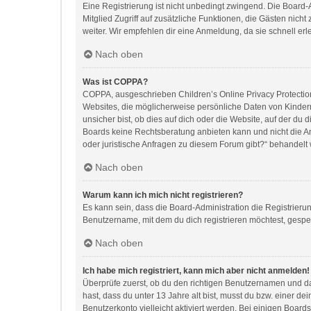
Eine Registrierung ist nicht unbedingt zwingend. Die Board-Ad
Mitglied Zugriff auf zusätzliche Funktionen, die Gästen nich
weiter. Wir empfehlen dir eine Anmeldung, da sie schnell erledi
Nach oben
Was ist COPPA?
COPPA, ausgeschrieben Children’s Online Privacy Protection 
Websites, die möglicherweise persönliche Daten von Kinder
unsicher bist, ob dies auf dich oder die Website, auf der du d
Boards keine Rechtsberatung anbieten kann und nicht die Anl
oder juristische Anfragen zu diesem Forum gibt?“ behandelt
Nach oben
Warum kann ich mich nicht registrieren?
Es kann sein, dass die Board-Administration die Registrier
Benutzername, mit dem du dich registrieren möchtest, gesper
Nach oben
Ich habe mich registriert, kann mich aber nicht anmelden!
Überprüfe zuerst, ob du den richtigen Benutzernamen und d
hast, dass du unter 13 Jahre alt bist, musst du bzw. einer d
Benutzerkonto vielleicht aktiviert werden. Bei einigen Board