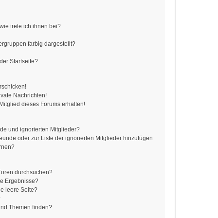
ie trete ich ihnen bei?
gruppen farbig dargestellt?
er Startseite?
rschicken!
vate Nachrichten!
itglied dieses Forums erhalten!
de und ignorierten Mitglieder?
reunde oder zur Liste der ignorierten Mitglieder hinzufügen
ernen?
 Foren durchsuchen?
ne Ergebnisse?
e leere Seite?
?
 und Themen finden?