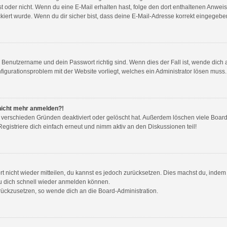
g ist oder nicht. Wenn du eine E-Mail erhalten hast, folge den dort enthaltenen Anw
iert wurde. Wenn du dir sicher bist, dass deine E-Mail-Adresse korrekt eingegeben
n Benutzername und dein Passwort richtig sind. Wenn dies der Fall ist, wende dic
nfigurationsproblem mit der Website vorliegt, welches ein Administrator lösen muss.
r nicht mehr anmelden?!
 verschieden Gründen deaktiviert oder gelöscht hat. Außerdem löschen viele Boards
gistriere dich einfach erneut und nimm aktiv an den Diskussionen teil!
ort nicht wieder mitteilen, du kannst es jedoch zurücksetzen. Dies machst du, inde
du dich schnell wieder anmelden können.
urückzusetzen, so wende dich an die Board-Administration.