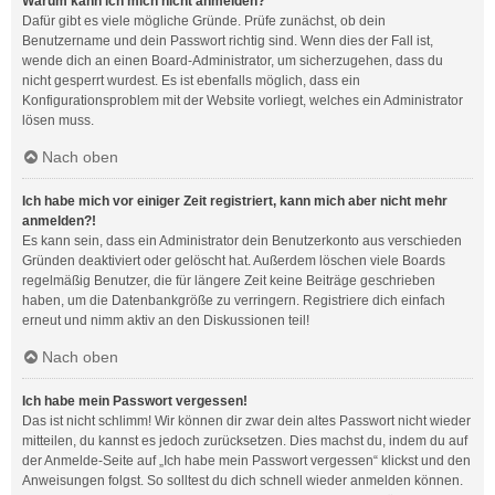
Warum kann ich mich nicht anmelden?
Dafür gibt es viele mögliche Gründe. Prüfe zunächst, ob dein
Benutzername und dein Passwort richtig sind. Wenn dies der Fall ist,
wende dich an einen Board-Administrator, um sicherzugehen, dass du
nicht gesperrt wurdest. Es ist ebenfalls möglich, dass ein
Konfigurationsproblem mit der Website vorliegt, welches ein Administrator
lösen muss.
Nach oben
Ich habe mich vor einiger Zeit registriert, kann mich aber nicht mehr
anmelden?!
Es kann sein, dass ein Administrator dein Benutzerkonto aus verschieden
Gründen deaktiviert oder gelöscht hat. Außerdem löschen viele Boards
regelmäßig Benutzer, die für längere Zeit keine Beiträge geschrieben
haben, um die Datenbankgröße zu verringern. Registriere dich einfach
erneut und nimm aktiv an den Diskussionen teil!
Nach oben
Ich habe mein Passwort vergessen!
Das ist nicht schlimm! Wir können dir zwar dein altes Passwort nicht wieder
mitteilen, du kannst es jedoch zurücksetzen. Dies machst du, indem du auf
der Anmelde-Seite auf „Ich habe mein Passwort vergessen“ klickst und den
Anweisungen folgst. So solltest du dich schnell wieder anmelden können.