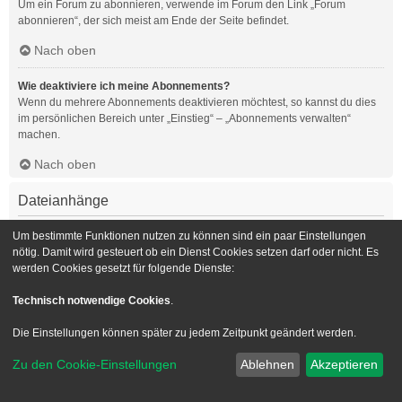
Um ein Forum zu abonnieren, verwende im Forum den Link „Forum
abonnieren“, der sich meist am Ende der Seite befindet.
Nach oben
Wie deaktiviere ich meine Abonnements?
Wenn du mehrere Abonnements deaktivieren möchtest, so kannst du dies
im persönlichen Bereich unter „Einstieg“ – „Abonnements verwalten“
machen.
Nach oben
Dateianhänge
Welche Dateianhänge sind in diesem Forum zulässig?
Um bestimmte Funktionen nutzen zu können sind ein paar Einstellungen
Die Board-Administration kann bestimmte Dateitypen zulassen oder
nötig. Damit wird gesteuert ob ein Dienst Cookies setzen darf oder nicht. Es
verbieten. Falls du dir nicht sicher bist, welche Dateitypen du anhängen
werden Cookies gesetzt für folgende Dienste:
kannst und du Unterstützung benötigst, wende dich bitte an die Board-
Administration.
Technisch notwendige Cookies
.
Nach oben
Die Einstellungen können später zu jedem Zeitpunkt geändert werden.
Kann ich eine Übersicht all meiner Dateianhänge erhalten?
Zu den Cookie-Einstellungen
Ablehnen
Akzeptieren
Um eine Liste all deiner Dateianhänge zu erhalten, gehe in den
persönlichen Bereich. Dort findest du unter „Einstieg“ einen Punkt