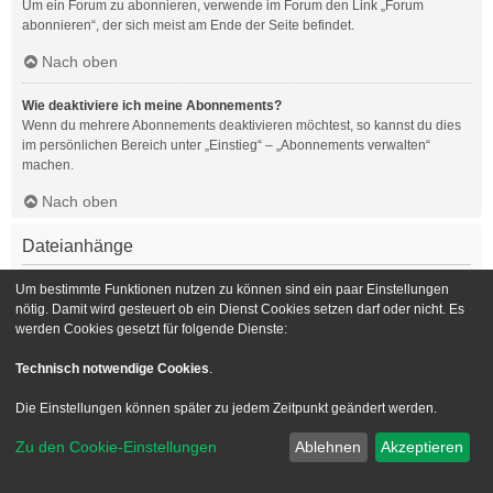
Um ein Forum zu abonnieren, verwende im Forum den Link „Forum
abonnieren“, der sich meist am Ende der Seite befindet.
Nach oben
Wie deaktiviere ich meine Abonnements?
Wenn du mehrere Abonnements deaktivieren möchtest, so kannst du dies
im persönlichen Bereich unter „Einstieg“ – „Abonnements verwalten“
machen.
Nach oben
Dateianhänge
Welche Dateianhänge sind in diesem Forum zulässig?
Um bestimmte Funktionen nutzen zu können sind ein paar Einstellungen
Die Board-Administration kann bestimmte Dateitypen zulassen oder
nötig. Damit wird gesteuert ob ein Dienst Cookies setzen darf oder nicht. Es
verbieten. Falls du dir nicht sicher bist, welche Dateitypen du anhängen
werden Cookies gesetzt für folgende Dienste:
kannst und du Unterstützung benötigst, wende dich bitte an die Board-
Administration.
Technisch notwendige Cookies
.
Nach oben
Die Einstellungen können später zu jedem Zeitpunkt geändert werden.
Kann ich eine Übersicht all meiner Dateianhänge erhalten?
Zu den Cookie-Einstellungen
Ablehnen
Akzeptieren
Um eine Liste all deiner Dateianhänge zu erhalten, gehe in den
persönlichen Bereich. Dort findest du unter „Einstieg“ einen Punkt