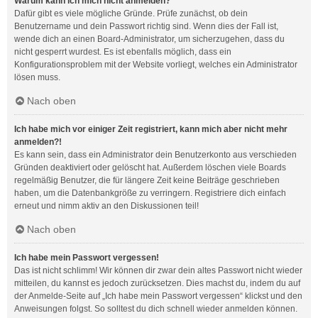
Warum kann ich mich nicht anmelden?
Dafür gibt es viele mögliche Gründe. Prüfe zunächst, ob dein
Benutzername und dein Passwort richtig sind. Wenn dies der Fall ist,
wende dich an einen Board-Administrator, um sicherzugehen, dass du
nicht gesperrt wurdest. Es ist ebenfalls möglich, dass ein
Konfigurationsproblem mit der Website vorliegt, welches ein Administrator
lösen muss.
Nach oben
Ich habe mich vor einiger Zeit registriert, kann mich aber nicht mehr
anmelden?!
Es kann sein, dass ein Administrator dein Benutzerkonto aus verschieden
Gründen deaktiviert oder gelöscht hat. Außerdem löschen viele Boards
regelmäßig Benutzer, die für längere Zeit keine Beiträge geschrieben
haben, um die Datenbankgröße zu verringern. Registriere dich einfach
erneut und nimm aktiv an den Diskussionen teil!
Nach oben
Ich habe mein Passwort vergessen!
Das ist nicht schlimm! Wir können dir zwar dein altes Passwort nicht wieder
mitteilen, du kannst es jedoch zurücksetzen. Dies machst du, indem du auf
der Anmelde-Seite auf „Ich habe mein Passwort vergessen“ klickst und den
Anweisungen folgst. So solltest du dich schnell wieder anmelden können.