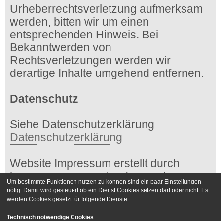
Urheberrechtsverletzung aufmerksam
werden, bitten wir um einen
entsprechenden Hinweis. Bei
Bekanntwerden von
Rechtsverletzungen werden wir
derartige Inhalte umgehend entfernen.
Datenschutz
Siehe Datenschutzerklärung
Datenschutzerklärung
Website Impressum erstellt durch
impressum-generator.de von der
Um bestimmte Funktionen nutzen zu können sind ein paar Einstellungen
Kanzlei Hasselbach
nötig. Damit wird gesteuert ob ein Dienst Cookies setzen darf oder nicht. Es
werden Cookies gesetzt für folgende Dienste:
Foren-Übersicht
Kontakt
Technisch notwendige Cookies
.