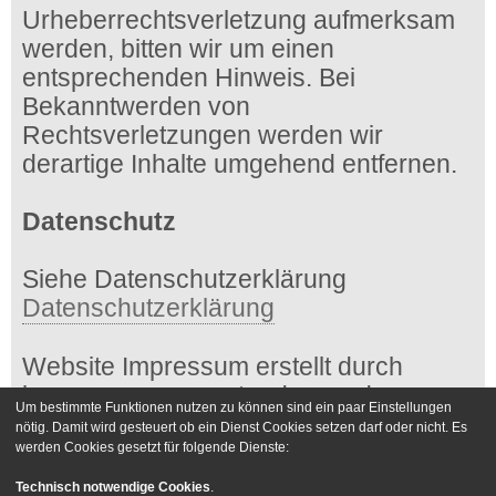
Urheberrechtsverletzung aufmerksam
werden, bitten wir um einen
entsprechenden Hinweis. Bei
Bekanntwerden von
Rechtsverletzungen werden wir
derartige Inhalte umgehend entfernen.
Datenschutz
Siehe Datenschutzerklärung
Datenschutzerklärung
Website Impressum erstellt durch
impressum-generator.de von der
Um bestimmte Funktionen nutzen zu können sind ein paar Einstellungen
Kanzlei Hasselbach
nötig. Damit wird gesteuert ob ein Dienst Cookies setzen darf oder nicht. Es
werden Cookies gesetzt für folgende Dienste:
Foren-Übersicht
Kontakt
Technisch notwendige Cookies
.