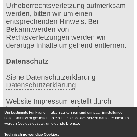
Urheberrechtsverletzung aufmerksam
werden, bitten wir um einen
entsprechenden Hinweis. Bei
Bekanntwerden von
Rechtsverletzungen werden wir
derartige Inhalte umgehend entfernen.
Datenschutz
Siehe Datenschutzerklärung
Datenschutzerklärung
Website Impressum erstellt durch
impressum-generator.de von der
Um bestimmte Funktionen nutzen zu können sind ein paar Einstellungen
Kanzlei Hasselbach
nötig. Damit wird gesteuert ob ein Dienst Cookies setzen darf oder nicht. Es
werden Cookies gesetzt für folgende Dienste:
Foren-Übersicht
Kontakt
Technisch notwendige Cookies
.