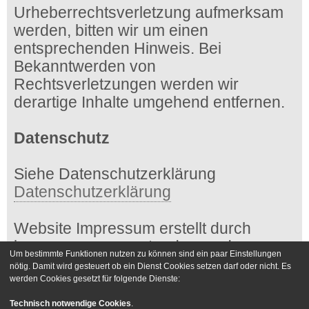
Urheberrechtsverletzung aufmerksam
werden, bitten wir um einen
entsprechenden Hinweis. Bei
Bekanntwerden von
Rechtsverletzungen werden wir
derartige Inhalte umgehend entfernen.
Datenschutz
Siehe Datenschutzerklärung
Datenschutzerklärung
Website Impressum erstellt durch
impressum-generator.de von der
Um bestimmte Funktionen nutzen zu können sind ein paar Einstellungen
Kanzlei Hasselbach
nötig. Damit wird gesteuert ob ein Dienst Cookies setzen darf oder nicht. Es
werden Cookies gesetzt für folgende Dienste:
Foren-Übersicht
Kontakt
Technisch notwendige Cookies
.