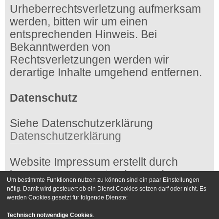
Urheberrechtsverletzung aufmerksam
werden, bitten wir um einen
entsprechenden Hinweis. Bei
Bekanntwerden von
Rechtsverletzungen werden wir
derartige Inhalte umgehend entfernen.
Datenschutz
Siehe Datenschutzerklärung
Datenschutzerklärung
Website Impressum erstellt durch
impressum-generator.de von der
Um bestimmte Funktionen nutzen zu können sind ein paar Einstellungen
Kanzlei Hasselbach
nötig. Damit wird gesteuert ob ein Dienst Cookies setzen darf oder nicht. Es
werden Cookies gesetzt für folgende Dienste:
Foren-Übersicht
Kontakt
Technisch notwendige Cookies
.