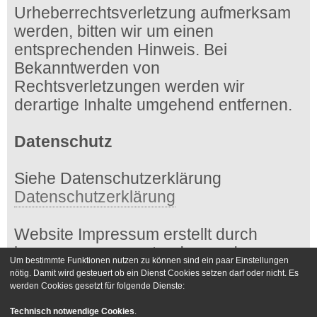
Urheberrechtsverletzung aufmerksam
werden, bitten wir um einen
entsprechenden Hinweis. Bei
Bekanntwerden von
Rechtsverletzungen werden wir
derartige Inhalte umgehend entfernen.
Datenschutz
Siehe Datenschutzerklärung
Datenschutzerklärung
Website Impressum erstellt durch
impressum-generator.de von der
Um bestimmte Funktionen nutzen zu können sind ein paar Einstellungen
Kanzlei Hasselbach
nötig. Damit wird gesteuert ob ein Dienst Cookies setzen darf oder nicht. Es
werden Cookies gesetzt für folgende Dienste:
Foren-Übersicht
Kontakt
Technisch notwendige Cookies
.