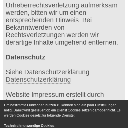
Urheberrechtsverletzung aufmerksam
werden, bitten wir um einen
entsprechenden Hinweis. Bei
Bekanntwerden von
Rechtsverletzungen werden wir
derartige Inhalte umgehend entfernen.
Datenschutz
Siehe Datenschutzerklärung
Datenschutzerklärung
Website Impressum erstellt durch
impressum-generator.de von der
Um bestimmte Funktionen nutzen zu können sind ein paar Einstellungen
Kanzlei Hasselbach
nötig. Damit wird gesteuert ob ein Dienst Cookies setzen darf oder nicht. Es
werden Cookies gesetzt für folgende Dienste:
Foren-Übersicht
Kontakt
Technisch notwendige Cookies
.