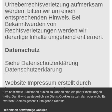
Urheberrechtsverletzung aufmerksam
werden, bitten wir um einen
entsprechenden Hinweis. Bei
Bekanntwerden von
Rechtsverletzungen werden wir
derartige Inhalte umgehend entfernen.
Datenschutz
Siehe Datenschutzerklärung
Datenschutzerklärung
Website Impressum erstellt durch
impressum-generator.de von der
Um bestimmte Funktionen nutzen zu können sind ein paar Einstellungen
Kanzlei Hasselbach
nötig. Damit wird gesteuert ob ein Dienst Cookies setzen darf oder nicht. Es
werden Cookies gesetzt für folgende Dienste:
Foren-Übersicht
Kontakt
Technisch notwendige Cookies
.