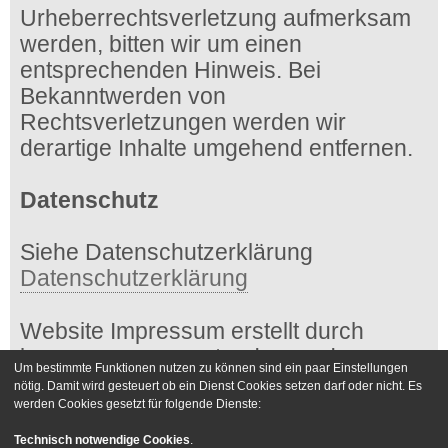
Urheberrechtsverletzung aufmerksam
werden, bitten wir um einen
entsprechenden Hinweis. Bei
Bekanntwerden von
Rechtsverletzungen werden wir
derartige Inhalte umgehend entfernen.
Datenschutz
Siehe Datenschutzerklärung
Datenschutzerklärung
Website Impressum erstellt durch
impressum-generator.de von der
Um bestimmte Funktionen nutzen zu können sind ein paar Einstellungen
Kanzlei Hasselbach
nötig. Damit wird gesteuert ob ein Dienst Cookies setzen darf oder nicht. Es
werden Cookies gesetzt für folgende Dienste:
Foren-Übersicht
Kontakt
Technisch notwendige Cookies
.