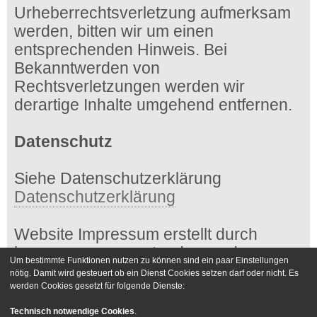
Urheberrechtsverletzung aufmerksam
werden, bitten wir um einen
entsprechenden Hinweis. Bei
Bekanntwerden von
Rechtsverletzungen werden wir
derartige Inhalte umgehend entfernen.
Datenschutz
Siehe Datenschutzerklärung
Datenschutzerklärung
Website Impressum erstellt durch
impressum-generator.de von der
Um bestimmte Funktionen nutzen zu können sind ein paar Einstellungen
Kanzlei Hasselbach
nötig. Damit wird gesteuert ob ein Dienst Cookies setzen darf oder nicht. Es
werden Cookies gesetzt für folgende Dienste:
Foren-Übersicht
Kontakt
Technisch notwendige Cookies
.