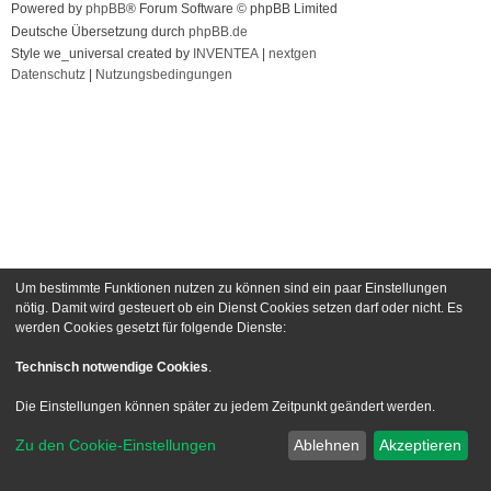
Powered by
phpBB
® Forum Software © phpBB Limited
Deutsche Übersetzung durch
phpBB.de
Style we_universal created by
INVENTEA
|
nextgen
Datenschutz
|
Nutzungsbedingungen
Um bestimmte Funktionen nutzen zu können sind ein paar Einstellungen
nötig. Damit wird gesteuert ob ein Dienst Cookies setzen darf oder nicht. Es
werden Cookies gesetzt für folgende Dienste:
Technisch notwendige Cookies
.
Die Einstellungen können später zu jedem Zeitpunkt geändert werden.
Zu den Cookie-Einstellungen
Ablehnen
Akzeptieren