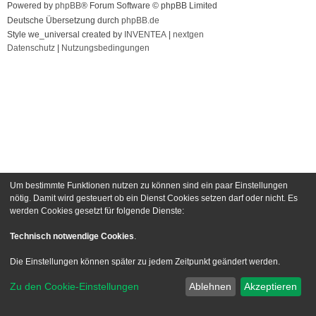
Powered by
phpBB
® Forum Software © phpBB Limited
Deutsche Übersetzung durch
phpBB.de
Style we_universal created by
INVENTEA
|
nextgen
Datenschutz
|
Nutzungsbedingungen
Um bestimmte Funktionen nutzen zu können sind ein paar Einstellungen
nötig. Damit wird gesteuert ob ein Dienst Cookies setzen darf oder nicht. Es
werden Cookies gesetzt für folgende Dienste:
Technisch notwendige Cookies
.
Die Einstellungen können später zu jedem Zeitpunkt geändert werden.
Zu den Cookie-Einstellungen
Ablehnen
Akzeptieren