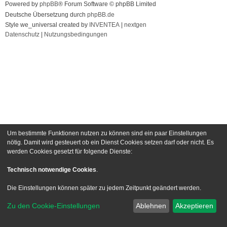
Powered by
phpBB
® Forum Software © phpBB Limited
Deutsche Übersetzung durch
phpBB.de
Style we_universal created by
INVENTEA
|
nextgen
Datenschutz
|
Nutzungsbedingungen
Um bestimmte Funktionen nutzen zu können sind ein paar Einstellungen
nötig. Damit wird gesteuert ob ein Dienst Cookies setzen darf oder nicht. Es
werden Cookies gesetzt für folgende Dienste:
Technisch notwendige Cookies
.
Die Einstellungen können später zu jedem Zeitpunkt geändert werden.
Zu den Cookie-Einstellungen
Ablehnen
Akzeptieren