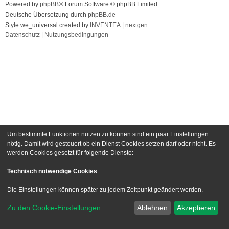
Powered by
phpBB
® Forum Software © phpBB Limited
Deutsche Übersetzung durch
phpBB.de
Style we_universal created by
INVENTEA
|
nextgen
Datenschutz
|
Nutzungsbedingungen
Um bestimmte Funktionen nutzen zu können sind ein paar Einstellungen
nötig. Damit wird gesteuert ob ein Dienst Cookies setzen darf oder nicht. Es
werden Cookies gesetzt für folgende Dienste:
Technisch notwendige Cookies
.
Die Einstellungen können später zu jedem Zeitpunkt geändert werden.
Zu den Cookie-Einstellungen
Ablehnen
Akzeptieren