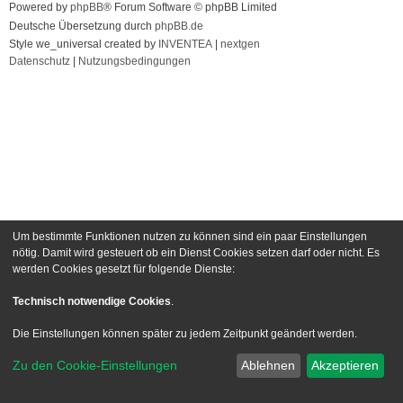
Powered by
phpBB
® Forum Software © phpBB Limited
Deutsche Übersetzung durch
phpBB.de
Style we_universal created by
INVENTEA
|
nextgen
Datenschutz
|
Nutzungsbedingungen
Um bestimmte Funktionen nutzen zu können sind ein paar Einstellungen
nötig. Damit wird gesteuert ob ein Dienst Cookies setzen darf oder nicht. Es
werden Cookies gesetzt für folgende Dienste:
Technisch notwendige Cookies
.
Die Einstellungen können später zu jedem Zeitpunkt geändert werden.
Zu den Cookie-Einstellungen
Ablehnen
Akzeptieren