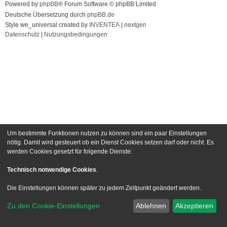
Powered by
phpBB
® Forum Software © phpBB Limited
Deutsche Übersetzung durch
phpBB.de
Style we_universal created by
INVENTEA
|
nextgen
Datenschutz
|
Nutzungsbedingungen
Um bestimmte Funktionen nutzen zu können sind ein paar Einstellungen
nötig. Damit wird gesteuert ob ein Dienst Cookies setzen darf oder nicht. Es
werden Cookies gesetzt für folgende Dienste:
Technisch notwendige Cookies
.
Die Einstellungen können später zu jedem Zeitpunkt geändert werden.
Zu den Cookie-Einstellungen
Ablehnen
Akzeptieren