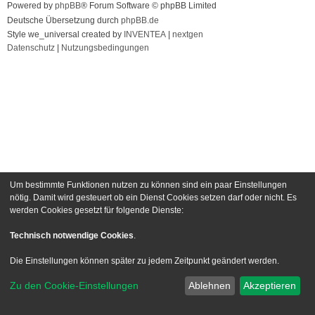
Powered by
phpBB
® Forum Software © phpBB Limited
Deutsche Übersetzung durch
phpBB.de
Style we_universal created by
INVENTEA
|
nextgen
Datenschutz
|
Nutzungsbedingungen
Um bestimmte Funktionen nutzen zu können sind ein paar Einstellungen
nötig. Damit wird gesteuert ob ein Dienst Cookies setzen darf oder nicht. Es
werden Cookies gesetzt für folgende Dienste:
Technisch notwendige Cookies
.
Die Einstellungen können später zu jedem Zeitpunkt geändert werden.
Zu den Cookie-Einstellungen
Ablehnen
Akzeptieren