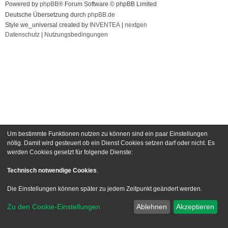
Powered by
phpBB
® Forum Software © phpBB Limited
Deutsche Übersetzung durch
phpBB.de
Style we_universal created by
INVENTEA
|
nextgen
Datenschutz
|
Nutzungsbedingungen
Um bestimmte Funktionen nutzen zu können sind ein paar Einstellungen
nötig. Damit wird gesteuert ob ein Dienst Cookies setzen darf oder nicht. Es
werden Cookies gesetzt für folgende Dienste:
Technisch notwendige Cookies
.
Die Einstellungen können später zu jedem Zeitpunkt geändert werden.
Zu den Cookie-Einstellungen
Ablehnen
Akzeptieren