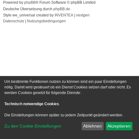
Powered by
phpBB
® Forum Software © phpBB Limited
Deutsche Übersetzung durch
phpBB.de
Style we_universal created by
INVENTEA
|
nextgen
Datenschutz
|
Nutzungsbedingungen
Um bestimmte Funktionen nutzen zu können sind ein paar Einstellungen
nötig. Damit wird gesteuert ob ein Dienst Cookies setzen darf oder nicht. Es
werden Cookies gesetzt für folgende Dienste:
Technisch notwendige Cookies
.
Die Einstellungen können später zu jedem Zeitpunkt geändert werden.
Zu den Cookie-Einstellungen
Ablehnen
Akzeptieren