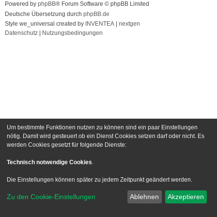
Powered by
phpBB
® Forum Software © phpBB Limited
Deutsche Übersetzung durch
phpBB.de
Style we_universal created by
INVENTEA
|
nextgen
Datenschutz
|
Nutzungsbedingungen
Um bestimmte Funktionen nutzen zu können sind ein paar Einstellungen
nötig. Damit wird gesteuert ob ein Dienst Cookies setzen darf oder nicht. Es
werden Cookies gesetzt für folgende Dienste:
Technisch notwendige Cookies
.
Die Einstellungen können später zu jedem Zeitpunkt geändert werden.
Zu den Cookie-Einstellungen
Ablehnen
Akzeptieren