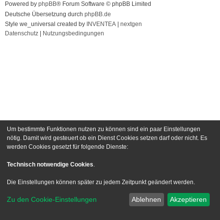
Powered by
phpBB
® Forum Software © phpBB Limited
Deutsche Übersetzung durch
phpBB.de
Style we_universal created by
INVENTEA
|
nextgen
Datenschutz
|
Nutzungsbedingungen
Um bestimmte Funktionen nutzen zu können sind ein paar Einstellungen
nötig. Damit wird gesteuert ob ein Dienst Cookies setzen darf oder nicht. Es
werden Cookies gesetzt für folgende Dienste:
Technisch notwendige Cookies
.
Die Einstellungen können später zu jedem Zeitpunkt geändert werden.
Zu den Cookie-Einstellungen
Ablehnen
Akzeptieren