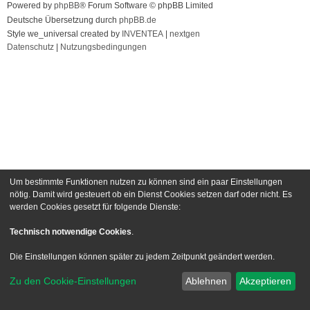
Powered by
phpBB
® Forum Software © phpBB Limited
Deutsche Übersetzung durch
phpBB.de
Style we_universal created by
INVENTEA
|
nextgen
Datenschutz
|
Nutzungsbedingungen
Um bestimmte Funktionen nutzen zu können sind ein paar Einstellungen
nötig. Damit wird gesteuert ob ein Dienst Cookies setzen darf oder nicht. Es
werden Cookies gesetzt für folgende Dienste:
Technisch notwendige Cookies
.
Die Einstellungen können später zu jedem Zeitpunkt geändert werden.
Zu den Cookie-Einstellungen
Ablehnen
Akzeptieren