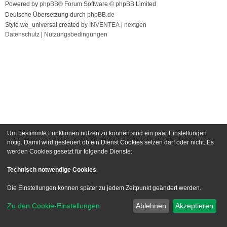
Powered by
phpBB
® Forum Software © phpBB Limited
Deutsche Übersetzung durch
phpBB.de
Style we_universal created by
INVENTEA
|
nextgen
Datenschutz
|
Nutzungsbedingungen
Um bestimmte Funktionen nutzen zu können sind ein paar Einstellungen
nötig. Damit wird gesteuert ob ein Dienst Cookies setzen darf oder nicht. Es
werden Cookies gesetzt für folgende Dienste:
Technisch notwendige Cookies
.
Die Einstellungen können später zu jedem Zeitpunkt geändert werden.
Zu den Cookie-Einstellungen
Ablehnen
Akzeptieren